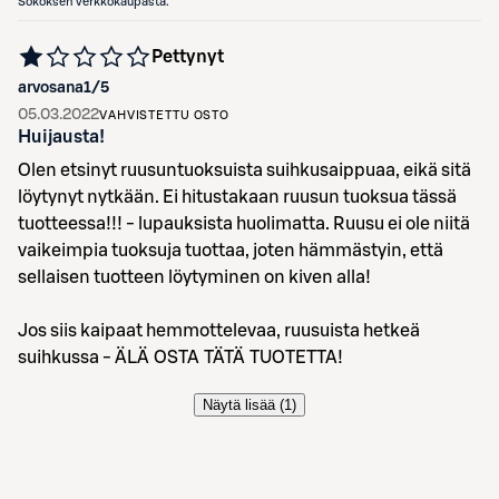
Sokoksen verkkokaupasta.
Pettynyt
arvosana
1
/5
05.03.2022
VAHVISTETTU OSTO
Huijausta!
Olen etsinyt ruusuntuoksuista suihkusaippuaa, eikä sitä
löytynyt nytkään. Ei hitustakaan ruusun tuoksua tässä
tuotteessa!!! - lupauksista huolimatta. Ruusu ei ole niitä
vaikeimpia tuoksuja tuottaa, joten hämmästyin, että
sellaisen tuotteen löytyminen on kiven alla!
Jos siis kaipaat hemmottelevaa, ruusuista hetkeä
suihkussa - ÄLÄ OSTA TÄTÄ TUOTETTA!
Näytä lisää (
1
)