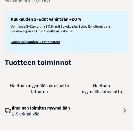
Yksikköhinta
29,50 €/l
Kuukauden S-Edut vähintään –20 %
Voimassa S-Etukortilla 30.8. asti Sokoksella, Sokos Emotionissa ja
verkkokaupassa kirjautuneille asiakkaille.
Katso kuukauden S-Etutuotteet
Tuotteen toiminnot
Haetaan myymäläsaatavuutta
Haetaan
latautuu
myymäläsaatavuutta
Ilmainen toimitus myymälään
1–5 arkipäivää