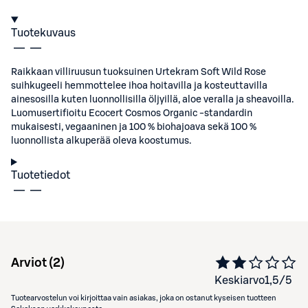
Tuotekuvaus
Raikkaan villiruusun tuoksuinen Urtekram Soft Wild Rose
suihkugeeli hemmottelee ihoa hoitavilla ja kosteuttavilla
ainesosilla kuten luonnollisilla öljyillä, aloe veralla ja sheavoilla.
Luomusertifioitu Ecocert Cosmos Organic -standardin
mukaisesti, vegaaninen ja 100 % biohajoava sekä 100 %
luonnollista alkuperää oleva koostumus.
Tuotetiedot
Arviot (
2
)
Keskiarvo
1,5
/5
Tuotearvostelun voi kirjoittaa vain asiakas, joka on ostanut kyseisen tuotteen