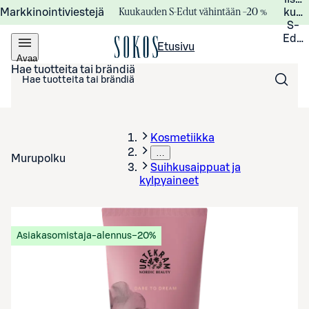
Kuukauden S-Edut vähintään –20 %
Markkinointiviestejä
kuuk
S-
Edui
Etusivu
Avaa
valikko
Hae tuotteita tai brändiä
Kosmetiikka
…
Murupolku
Suihkusaippuat ja
kylpyaineet
Asiakasomistaja-alennus
−20%