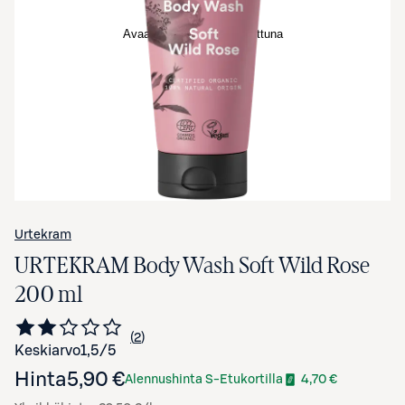
Avaa tuotekuva suurennettuna
Urtekram
URTEKRAM Body Wash Soft Wild Rose
200 ml
2
Siirry arvioihin
kappaletta
Keskiarvo
1,5
/5
Hinta
5,90 €
Alennushinta S-Etukortilla
4,70 €