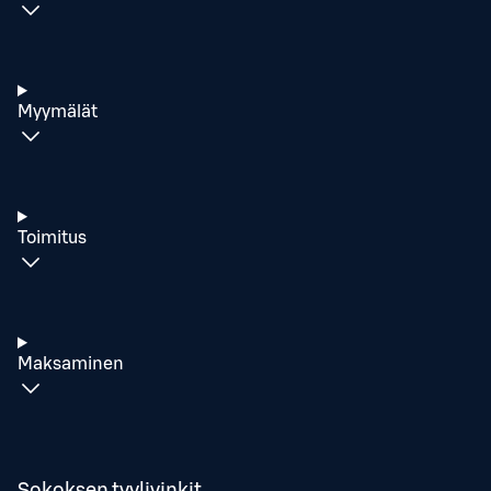
Myymälät
Toimitus
Maksaminen
Sokoksen tyylivinkit