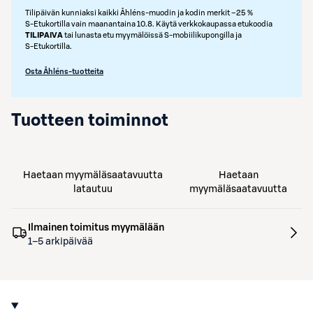
Tilipäivän kunniaksi kaikki Åhléns-muodin ja kodin merkit –25 %
S‑Etukortilla vain maanantaina 10.8. Käytä verkkokaupassa etukoodia
TILIPAIVA
tai lunasta etu myymälöissä S‑mobiilikupongilla ja
S‑Etukortilla.
Osta Åhléns-tuotteita
Tuotteen toiminnot
Haetaan myymäläsaatavuutta
Haetaan
latautuu
myymäläsaatavuutta
Ilmainen toimitus myymälään
1–5 arkipäivää