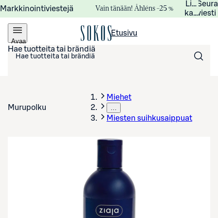
Lisätied
Seur
Vain tänään! Åhléns –25 %
Markkinointiviestejä
kampanj
viesti
Etusivu
Avaa
valikko
Hae tuotteita tai brändiä
Miehet
Murupolku
…
Miesten suihkusaippuat