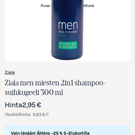
Avaa tuotekuva suurennettuna
Ziaja
Ziaja men miesten 2in1 shampoo-
suihkugeeli 300 ml
Hinta
2,95 €
Yksikköhinta
9,83 €/l
Vain tänään! Åhléns –25 % S-Etukortilla