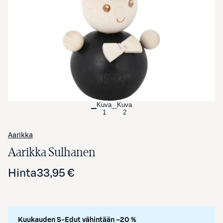
Avaa tuotekuva suurennettuna
Kuva
Kuva
1
2
Aarikka
Aarikka Sulhanen
Hinta
33,95 €
Kuukauden S-Edut vähintään –20 %