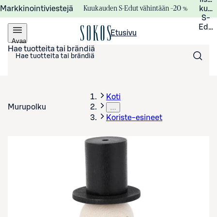
Kuukauden S-Edut vähintään –20 %
Markkinointiviestejä
kuuk
S-
Edui
Etusivu
Avaa
valikko
Hae tuotteita tai brändiä
Koti
Murupolku
…
Koriste-esineet