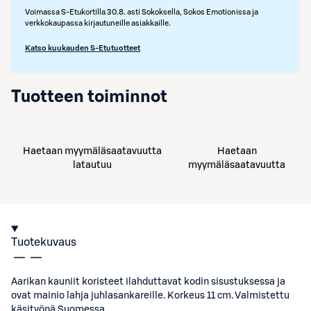
Voimassa S-Etukortilla 30.8. asti Sokoksella, Sokos Emotionissa ja
verkkokaupassa kirjautuneille asiakkaille.
Katso kuukauden S-Etutuotteet
Tuotteen toiminnot
Haetaan myymäläsaatavuutta
Haetaan
latautuu
myymäläsaatavuutta
Tuotekuvaus
Aarikan kauniit koristeet ilahduttavat kodin sisustuksessa ja
ovat mainio lahja juhlasankareille. Korkeus 11 cm. Valmistettu
käsityönä Suomessa