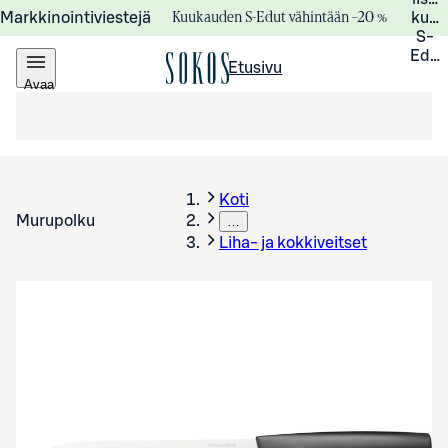
Kuukauden S-Edut vähintään –20 %
Markkinointiviestejä
kuuk
S-
Edui
Etusivu
Avaa
valikko
Koti
Murupolku
…
Liha- ja kokkiveitset