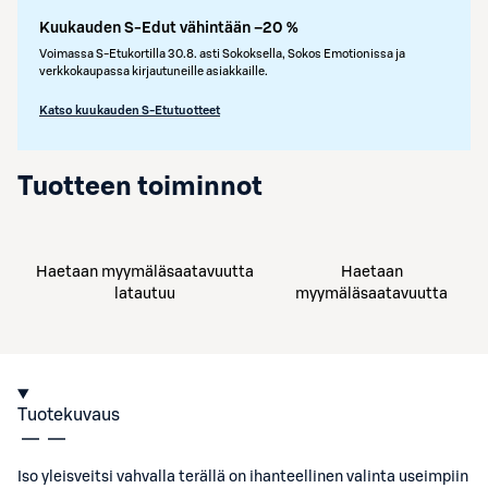
Kuukauden S-Edut vähintään –20 %
Voimassa S-Etukortilla 30.8. asti Sokoksella, Sokos Emotionissa ja
verkkokaupassa kirjautuneille asiakkaille.
Katso kuukauden S-Etutuotteet
Tuotteen toiminnot
Haetaan myymäläsaatavuutta
Haetaan
latautuu
myymäläsaatavuutta
Tuotekuvaus
Iso yleisveitsi vahvalla terällä on ihanteellinen valinta useimpiin