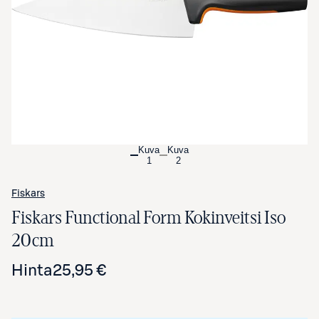
Avaa tuotekuva suurennettuna
Kuva
Kuva
1
2
Fiskars
Fiskars Functional Form Kokinveitsi Iso
20cm
Hinta
25,95 €