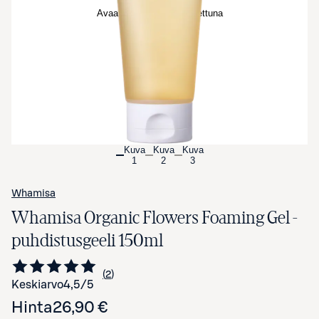
Avaa tuotekuva suurennettuna
Kuva
Kuva
Kuva
1
2
3
Whamisa
Whamisa Organic Flowers Foaming Gel -
puhdistusgeeli 150ml
2
Siirry arvioihin
kappaletta
Keskiarvo
4,5
/5
Hinta
26,90 €