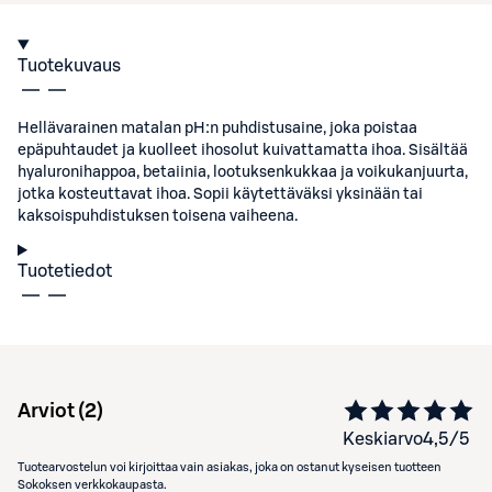
Tuotekuvaus
Hellävarainen matalan pH:n puhdistusaine, joka poistaa
epäpuhtaudet ja kuolleet ihosolut kuivattamatta ihoa. Sisältää
hyaluronihappoa, betaiinia, lootuksenkukkaa ja voikukanjuurta,
jotka kosteuttavat ihoa. Sopii käytettäväksi yksinään tai
kaksoispuhdistuksen toisena vaiheena.
Tuotetiedot
Arviot (
2
)
Keskiarvo
4,5
/5
Tuotearvostelun voi kirjoittaa vain asiakas, joka on ostanut kyseisen tuotteen
Sokoksen verkkokaupasta.