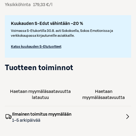
Yksikköhinta
179,33 €/l
Kuukauden S-Edut vähintään –20 %
Voimassa S-Etukortilla 30.8. asti Sokoksella, Sokos Emotionissa ja
verkkokaupassa kirjautuneille asiakkaille.
Katso kuukauden S-Etutuotteet
Tuotteen toiminnot
Haetaan myymäläsaatavuutta
Haetaan
latautuu
myymäläsaatavuutta
Ilmainen toimitus myymälään
1–5 arkipäivää