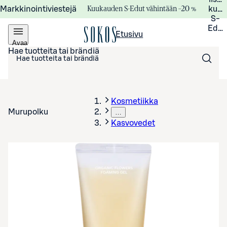
Kuukauden S-Edut vähintään –20 %
Markkinointiviestejä
kuuk
S-
Edui
Etusivu
Avaa
valikko
Hae tuotteita tai brändiä
Kosmetiikka
Murupolku
…
Kasvovedet