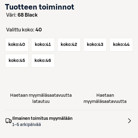
Tuotteen toiminnot
väri:
68 Black
Valittu koko:
40
koko:
40
koko:
41
koko:
42
koko:
43
koko:
44
koko:
45
koko:
46
Haetaan myymäläsaatavuutta
Haetaan
latautuu
myymäläsaatavuutta
Ilmainen toimitus myymälään
1–5 arkipäivää