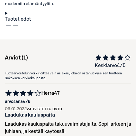
moderniin elämäntyyliin.
Tuotetiedot
Arviot (
1
)
Keskiarvo
4
/5
Tuotearvostelun voi kirjoittaa vain asiakas, joka on ostanut kyseisen tuotteen
Sokoksen verkkokaupasta.
Herra47
arvosana
4
/5
06.01.2022
VAHVISTETTU OSTO
Laadukas kauluspaita
Laadukas kauluspaita takuuvalmistajalta. Sopii arkeen ja
juhlaan, ja kestää käytössä.