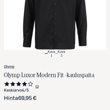
Avaa tuotekuva suurennettuna
Kuva
Kuva
1
2
Olymp
Olymp Luxor Modern Fit -kauluspaita
1
Siirry arvioihin
kappale
Keskiarvo
4
/5
Hinta
69,95 €