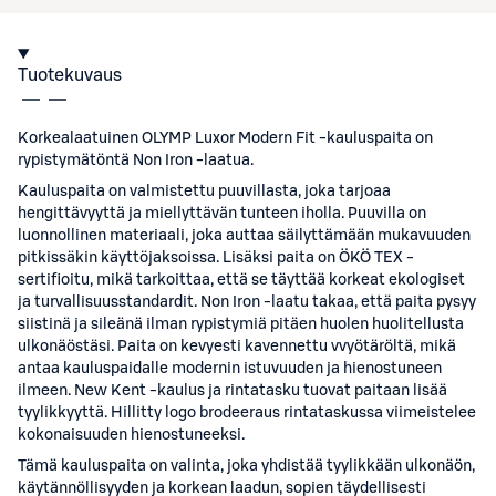
Tuotekuvaus
Korkealaatuinen OLYMP Luxor Modern Fit -kauluspaita on
rypistymätöntä Non Iron -laatua.
Kauluspaita on valmistettu puuvillasta, joka tarjoaa
hengittävyyttä ja miellyttävän tunteen iholla. Puuvilla on
luonnollinen materiaali, joka auttaa säilyttämään mukavuuden
pitkissäkin käyttöjaksoissa. Lisäksi paita on ÖKÖ TEX -
sertifioitu, mikä tarkoittaa, että se täyttää korkeat ekologiset
ja turvallisuusstandardit. Non Iron -laatu takaa, että paita pysyy
siistinä ja sileänä ilman rypistymiä pitäen huolen huolitellusta
ulkonäöstäsi. Paita on kevyesti kavennettu vvyötäröltä, mikä
antaa kauluspaidalle modernin istuvuuden ja hienostuneen
ilmeen. New Kent -kaulus ja rintatasku tuovat paitaan lisää
tyylikkyyttä. Hillitty logo brodeeraus rintataskussa viimeistelee
kokonaisuuden hienostuneeksi.
Tämä kauluspaita on valinta, joka yhdistää tyylikkään ulkonäön,
käytännöllisyyden ja korkean laadun, sopien täydellisesti