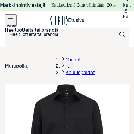
Kuukauden S-Edut vähintään –20 %
Markkinointiviestejä
kuuk
S-
Edui
Etusivu
Avaa
valikko
Hae tuotteita tai brändiä
Miehet
Murupolku
…
Kauluspaidat