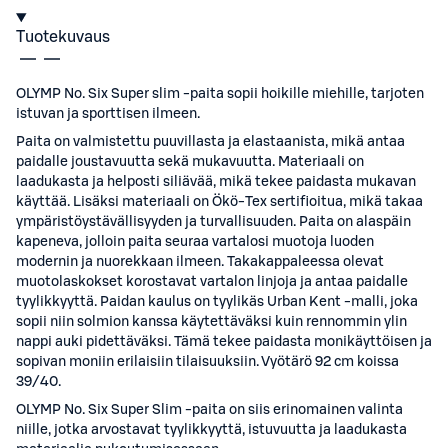
Tuotekuvaus
OLYMP No. Six Super slim -paita sopii hoikille miehille, tarjoten
istuvan ja sporttisen ilmeen.
Paita on valmistettu puuvillasta ja elastaanista, mikä antaa
paidalle joustavuutta sekä mukavuutta. Materiaali on
laadukasta ja helposti siliävää, mikä tekee paidasta mukavan
käyttää. Lisäksi materiaali on Ökö-Tex sertifioitua, mikä takaa
ympäristöystävällisyyden ja turvallisuuden. Paita on alaspäin
kapeneva, jolloin paita seuraa vartalosi muotoja luoden
modernin ja nuorekkaan ilmeen. Takakappaleessa olevat
muotolaskokset korostavat vartalon linjoja ja antaa paidalle
tyylikkyyttä. Paidan kaulus on tyylikäs Urban Kent -malli, joka
sopii niin solmion kanssa käytettäväksi kuin rennommin ylin
nappi auki pidettäväksi. Tämä tekee paidasta monikäyttöisen ja
sopivan moniin erilaisiin tilaisuuksiin. Vyötärö 92 cm koissa
39/40.
OLYMP No. Six Super Slim -paita on siis erinomainen valinta
niille, jotka arvostavat tyylikkyyttä, istuvuutta ja laadukasta