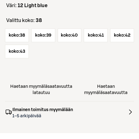
väri:
12 Light blue
Valittu koko:
38
koko:
38
koko:
39
koko:
40
koko:
41
koko:
42
koko:
43
Haetaan myymäläsaatavuutta
Haetaan
latautuu
myymäläsaatavuutta
Ilmainen toimitus myymälään
1–5 arkipäivää