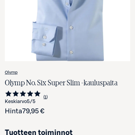
Avaa tuotekuva suurennettuna
Olymp
Olymp No. Six Super Slim -kauluspaita
1
Siirry arvioihin
kappale
Keskiarvo
5
/5
Hinta
79,95 €
Tuotteen toiminnot