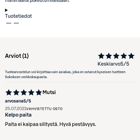
materiaalia pukeutumisessaan.
Tuotetiedot
Arviot (
1
)
Keskiarvo
5
/5
Tuotearvostelun voi kirjoittaa vain asiakas, joka on ostanut kyseisen tuotteen
Sokoksen verkkokaupasta.
Mutsi
arvosana
5
/5
25.07.2021
VAHVISTETTU OSTO
Kelpo paita
Paita ei kaipaa silitystä. Hyvä pestävyys.