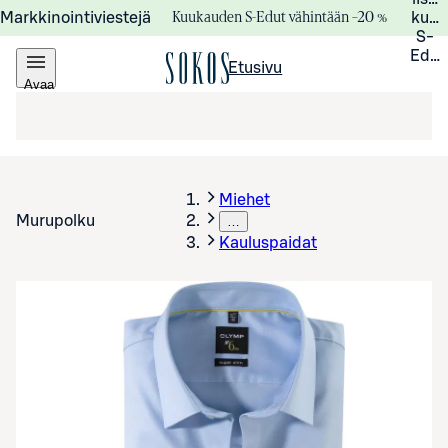
Kuukauden S-Edut vähintään –20 %
Markkinointiviestejä
kuuk
S-
Edui
Etusivu
Avaa
valikko
Miehet
Murupolku
…
Kauluspaidat