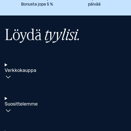
Bonusta jopa 5 %
päivää
Löydä
tyylisi.
Verkkokauppa
Suosittelemme