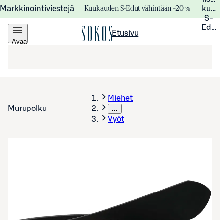
Kuukauden S-Edut vähintään –20 %
Markkinointiviestejä
kuuk
S-
Edui
Etusivu
Avaa
valikko
Miehet
Murupolku
…
Vyöt