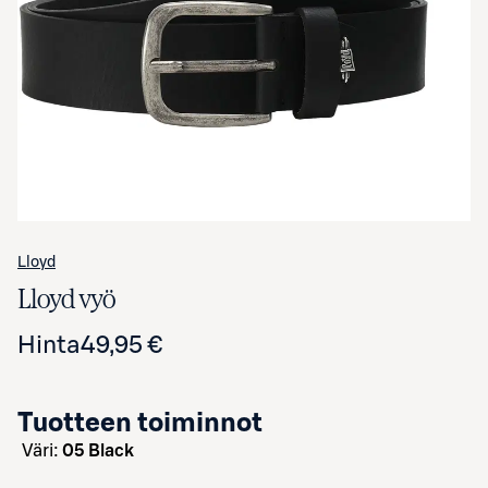
Avaa tuotekuva suurennettuna
Lloyd
Lloyd vyö
Hinta
49,95 €
Tuotteen toiminnot
väri:
05 Black