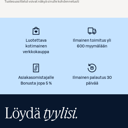
Tuotesuosittelut voivat näkyä sinulle kohdennetusti
Luotettava
Ilmainen toimitus yli
kotimainen
600 myymälään
verkkokauppa
Asiakasomistajalle
Ilmainen palautus 30
Bonusta jopa 5 %
päivää
Löydä
tyylisi.