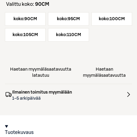
Valittu koko:
90CM
koko:
90CM
koko:
95CM
koko:
100CM
koko:
105CM
koko:
110CM
Haetaan myymäläsaatavuutta
Haetaan
latautuu
myymäläsaatavuutta
Ilmainen toimitus myymälään
1–5 arkipäivää
Tuotekuvaus