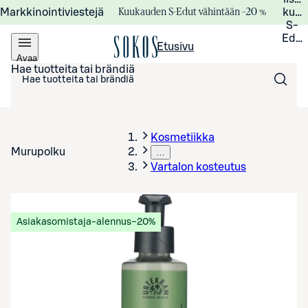
Kuukauden S-Edut vähintään –20 %
Markkinointiviestejä
kuuk
S-
Edui
Etusivu
Avaa
valikko
Hae tuotteita tai brändiä
Kosmetiikka
Murupolku
…
Vartalon kosteutus
Asiakasomistaja-alennus
−20%