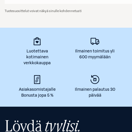
Tuotesuosittelut voivat näkyä sinulle kohdennetusti
Luotettava
Ilmainen toimitus yli
kotimainen
600 myymälään
verkkokauppa
Asiakasomistajalle
Ilmainen palautus 30
Bonusta jopa 5 %
päivää
Löydä
tyylisi.