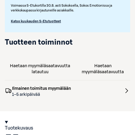
Voimassa S-Etukortilla 30.8. asti Sokoksella, Sokos Emotionissa ja
verkkokaupassa kirjautuneille asiakkaille.
Katso kuukauden S-Etutuotteet
Tuotteen toiminnot
Haetaan myymäläsaatavuutta
Haetaan
latautuu
myymäläsaatavuutta
Ilmainen toimitus myymälään
1–5 arkipäivää
Tuotekuvaus