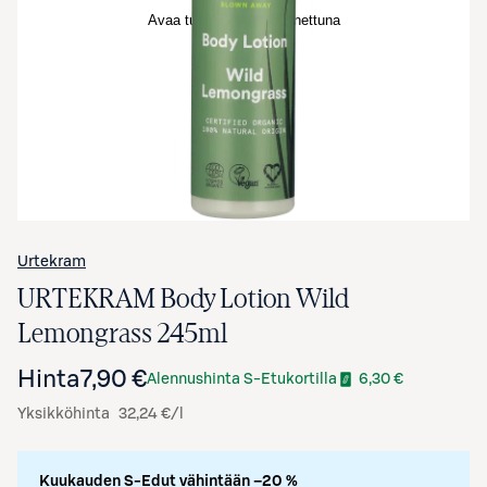
Avaa tuotekuva suurennettuna
Urtekram
URTEKRAM Body Lotion Wild
Lemongrass 245ml
Hinta
7,90 €
Alennushinta S-Etukortilla
6,30 €
Yksikköhinta
32,24 €/l
Kuukauden S-Edut vähintään –20 %