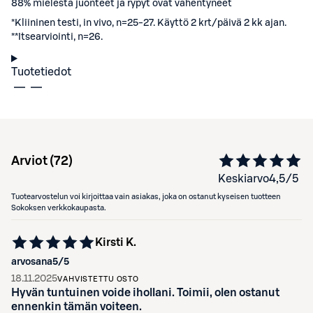
88% mielestä juonteet ja rypyt ovat vähentyneet
*Kliininen testi, in vivo, n=25-27. Käyttö 2 krt/päivä 2 kk ajan.
**Itsearviointi, n=26.
Tuotetiedot
Arviot (
72
)
Keskiarvo
4,5
/5
Tuotearvostelun voi kirjoittaa vain asiakas, joka on ostanut kyseisen tuotteen
Sokoksen verkkokaupasta.
Kirsti K.
arvosana
5
/5
18.11.2025
VAHVISTETTU OSTO
Hyvän tuntuinen voide ihollani. Toimii, olen ostanut
ennenkin tämän voiteen.