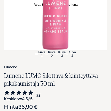
Avaa tuotekuva suurennettuna
Kuva
Kuva
Kuva
Kuva
1
2
3
4
Lumene
Lumene LUMO Silottava & kiinteyttävä
pikakaunistaja 30 ml
72
Siirry arvioihin
kappaletta
Keskiarvo
4,5
/5
Hinta
35,90 €