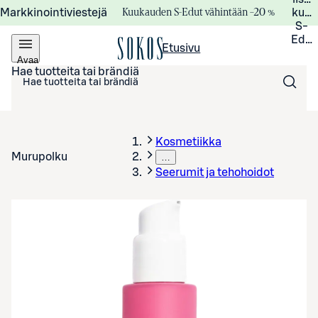
Kuukauden S-Edut vähintään –20 %
Markkinointiviestejä
kuuk
S-
Edui
Etusivu
Avaa
valikko
Hae tuotteita tai brändiä
Kosmetiikka
Murupolku
…
Seerumit ja tehohoidot