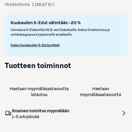
Yksikköhinta
1 196,67 €/l
Kuukauden S-Edut vähintään –20 %
Voimassa S-Etukortilla 30.8. asti Sokoksella, Sokos Emotionissa ja
verkkokaupassa kirjautuneille asiakkaille.
Katso kuukauden S-Etutuotteet
Tuotteen toiminnot
Haetaan myymäläsaatavuutta
Haetaan
latautuu
myymäläsaatavuutta
Ilmainen toimitus myymälään
1–5 arkipäivää