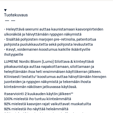
Tuotekuvaus
• Heleyttävä seerumi auttaa kaunistamaan kasvonpiirteiden
ulkonäköä ja häivyttämään ryppyjen näkymistä
• Sisältää pohjoisten marjojen pre-retinolia, patentoitua
pohjoista puolukkauutetta sekä pohjoista leväuutetta
• Kevyt, voidemainen koostumus kaikille ikääntyville
ihotyypeille
LUMENE Nordic Bloom [Lumo] Silottava & kiinteyttävä
pikakaunistaja auttaa napakoittamaan, silottamaan ja
heleyttämään ihoa heti ensimmäisen käyttökerran jälkeen.
Kliinisesti testattu* koostumus auttaa häivyttämään hienojen
juonteiden ja ryppyjen näkymistä ja tekemään ihosta
kiinteämmän näköisen jatkuvassa käytössä.
Itsearviointi 2 kuukauden käytön jälkeen**
100% mielestä iho tuntuu kiinteämmältä
92% mielestä kasvojen rajat vaikuttavat muokatuilta
92% mielestä iho näyttää heleämmältä