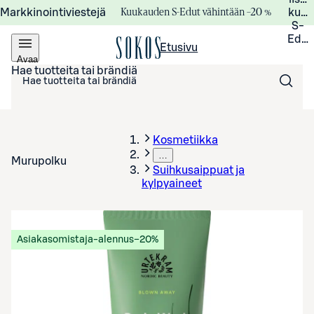
Kuukauden S-Edut vähintään –20 %
Markkinointiviestejä
kuuk
S-
Edui
Etusivu
Avaa
valikko
Hae tuotteita tai brändiä
Kosmetiikka
…
Murupolku
Suihkusaippuat ja
kylpyaineet
Asiakasomistaja-alennus
−20%