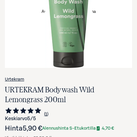
Avaa tuotekuva suurennettuna
Urtekram
URTEKRAM Body wash Wild
Lemongrass 200ml
1
Siirry arvioihin
kappale
Keskiarvo
5
/5
Hinta
5,90 €
Alennushinta S-Etukortilla
4,70 €