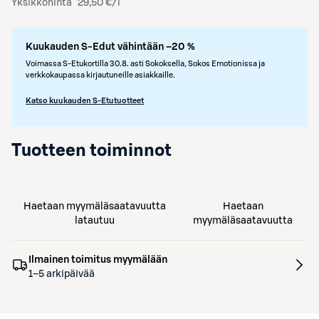
Yksikköhinta
29,50 €/l
Kuukauden S-Edut vähintään –20 %
Voimassa S-Etukortilla 30.8. asti Sokoksella, Sokos Emotionissa ja
verkkokaupassa kirjautuneille asiakkaille.
Katso kuukauden S-Etutuotteet
Tuotteen toiminnot
Haetaan myymäläsaatavuutta
Haetaan
latautuu
myymäläsaatavuutta
Ilmainen toimitus myymälään
1–5 arkipäivää