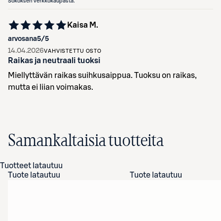
Sokoksen verkkokaupasta.
Kaisa M.
arvosana
5
/5
14.04.2026
VAHVISTETTU OSTO
Raikas ja neutraali tuoksi
Miellyttävän raikas suihkusaippua. Tuoksu on raikas,
mutta ei liian voimakas.
Samankaltaisia tuotteita
Tuotteet latautuu
Tuote latautuu
Tuote latautuu