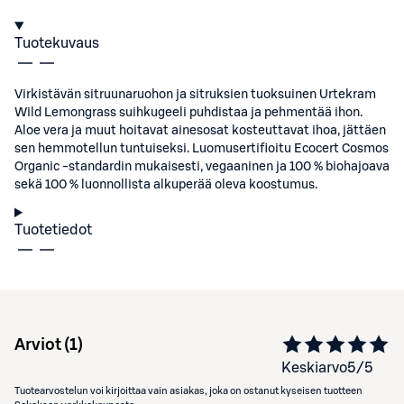
Tuotekuvaus
Virkistävän sitruunaruohon ja sitruksien tuoksuinen Urtekram
Wild Lemongrass suihkugeeli puhdistaa ja pehmentää ihon.
Aloe vera ja muut hoitavat ainesosat kosteuttavat ihoa, jättäen
sen hemmotellun tuntuiseksi. Luomusertifioitu Ecocert Cosmos
Organic -standardin mukaisesti, vegaaninen ja 100 % biohajoava
sekä 100 % luonnollista alkuperää oleva koostumus.
Tuotetiedot
Arviot (
1
)
Keskiarvo
5
/5
Tuotearvostelun voi kirjoittaa vain asiakas, joka on ostanut kyseisen tuotteen