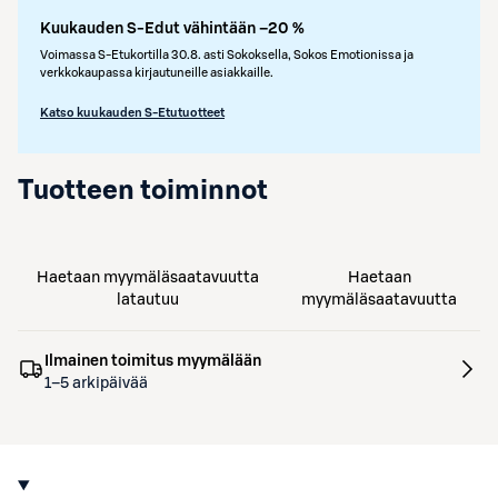
Kuukauden S-Edut vähintään –20 %
Voimassa S-Etukortilla 30.8. asti Sokoksella, Sokos Emotionissa ja
verkkokaupassa kirjautuneille asiakkaille.
Katso kuukauden S-Etutuotteet
Tuotteen toiminnot
Haetaan myymäläsaatavuutta
Haetaan
latautuu
myymäläsaatavuutta
Ilmainen toimitus myymälään
1–5 arkipäivää