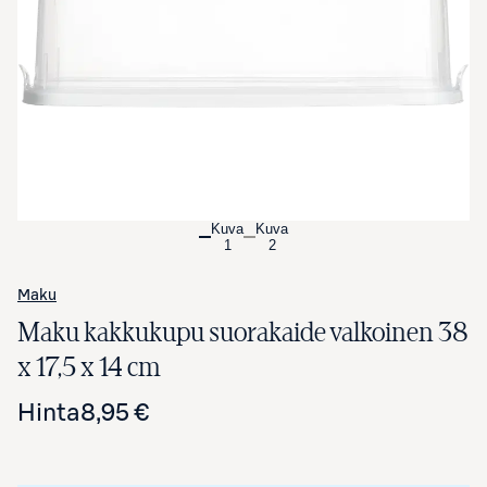
Avaa tuotekuva suurennettuna
Kuva
Kuva
1
2
Maku
Maku kakkukupu suorakaide valkoinen 38
x 17,5 x 14 cm
Hinta
8,95 €