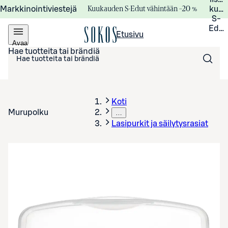
Kuukauden S-Edut vähintään –20 %
Markkinointiviestejä
kuuk
S-
Edui
Etusivu
Avaa
valikko
Hae tuotteita tai brändiä
Koti
Murupolku
…
Lasipurkit ja säilytysrasiat