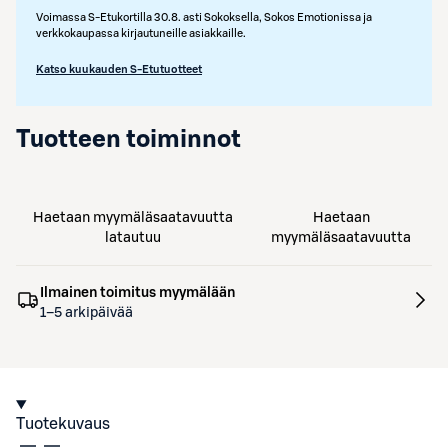
Voimassa S-Etukortilla 30.8. asti Sokoksella, Sokos Emotionissa ja
verkkokaupassa kirjautuneille asiakkaille.
Katso kuukauden S-Etutuotteet
Tuotteen toiminnot
Haetaan myymäläsaatavuutta
Haetaan
latautuu
myymäläsaatavuutta
Ilmainen toimitus myymälään
1–5 arkipäivää
Tuotekuvaus