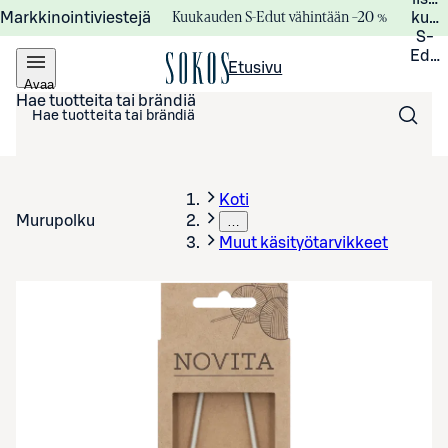
Kuukauden S-Edut vähintään –20 %
Markkinointiviestejä
kuuk
S-
Edui
Etusivu
Avaa
valikko
Hae tuotteita tai brändiä
Koti
Murupolku
…
Muut käsityötarvikkeet