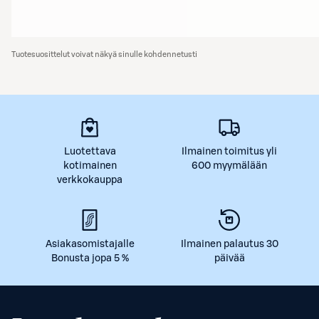
Tuotesuosittelut voivat näkyä sinulle kohdennetusti
Luotettava
Ilmainen toimitus yli
kotimainen
600 myymälään
verkkokauppa
Asiakasomistajalle
Ilmainen palautus 30
Bonusta jopa 5 %
päivää