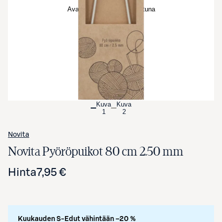
Avaa tuotekuva suurennettuna
Kuva
Kuva
1
2
Novita
Novita Pyöröpuikot 80 cm 2.50 mm
Hinta
7,95 €
Kuukauden S-Edut vähintään –20 %