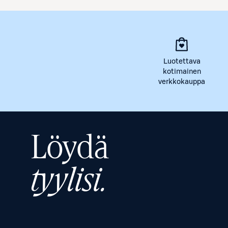
Luotettava
kotimainen
verkkokauppa
Löydä
tyylisi.