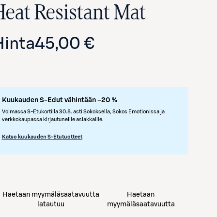
Heat Resistant Mat
Hinta
45,00 €
Kuukauden S-Edut vähintään –20 %
Voimassa S-Etukortilla 30.8. asti Sokoksella, Sokos Emotionissa ja
verkkokaupassa kirjautuneille asiakkaille.
Avaa tuotekuva suurennettuna
Katso kuukauden S-Etutuotteet
Haetaan myymäläsaatavuutta
Haetaan
latautuu
myymäläsaatavuutta