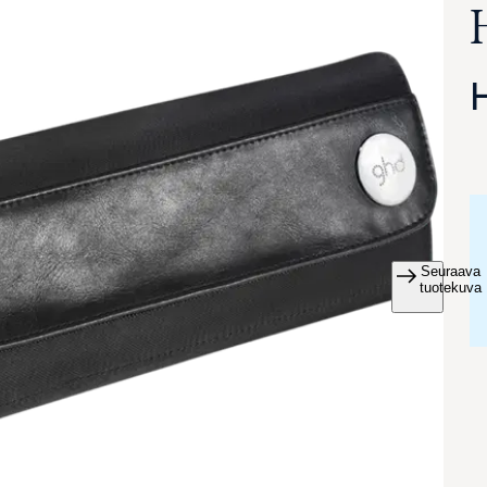
Seuraava
va suurennettuna
tuotekuva