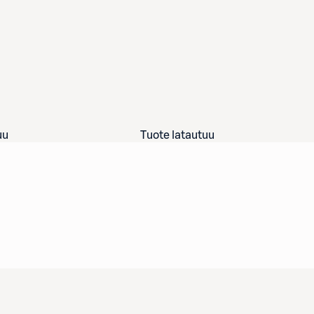
uu
Tuote latautuu