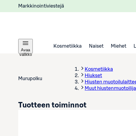
Markkinointiviestejä
Kosmetiikka
Naiset
Miehet
Avaa
valikko
Kosmetiikka
Hiukset
Murupolku
Hiusten muotoilulaitte
Muut hiustenmuotoilija
Tuotteen toiminnot