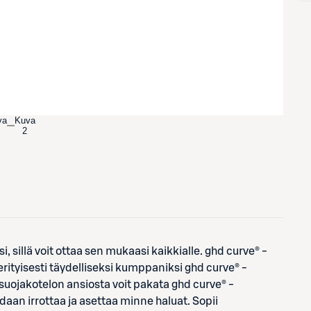
va
Kuva
2
 sillä voit ottaa sen mukaasi kaikkialle. ghd curve® -
ityisesti täydelliseksi kumppaniksi ghd curve® -
suojakotelon ansiosta voit pakata ghd curve® -
an irrottaa ja asettaa minne haluat. Sopii