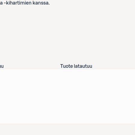
ja -kihartimien kanssa.
uu
Tuote latautuu