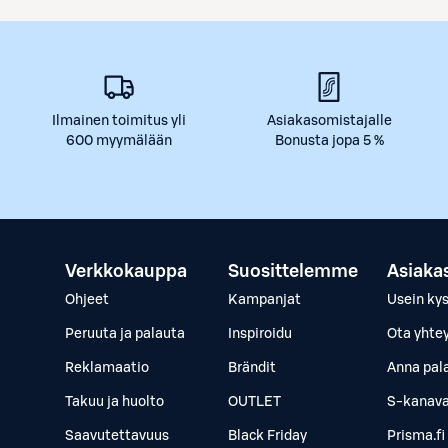
Ilmainen toimitus yli
Asiakasomistajalle
600 myymälään
Bonusta jopa 5 %
Verkkokauppa
Suosittelemme
Asiaka
Ohjeet
Kampanjat
Usein ky
Peruuta ja palauta
Inspiroidu
Ota yhte
Reklamaatio
Brändit
Anna pal
Takuu ja huolto
OUTLET
S-kanava
Saavutettavuus
Black Friday
Prisma.fi