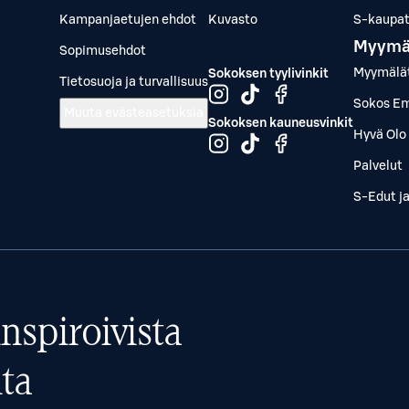
Kampanjaetujen ehdot
Kuvasto
S-kaupat.
Myymä
Sopimusehdot
Myymälä
Sokoksen tyylivinkit
Tietosuoja ja turvallisuus
Sokos Em
Muuta evästeasetuksia
Sokoksen kauneusvinkit
Hyvä Olo 
Palvelut
S-Edut j
nspiroivista
ta