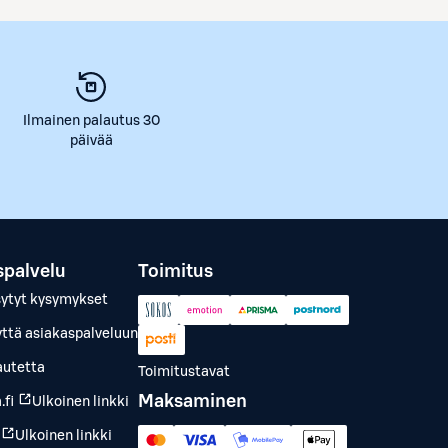
Ilmainen palautus 30
päivää
spalvelu
Toimitus
sytyt kysymykset
yttä asiakaspalveluun
autetta
Toimitustavat
Maksaminen
.fi
Ulkoinen linkki
Ulkoinen linkki