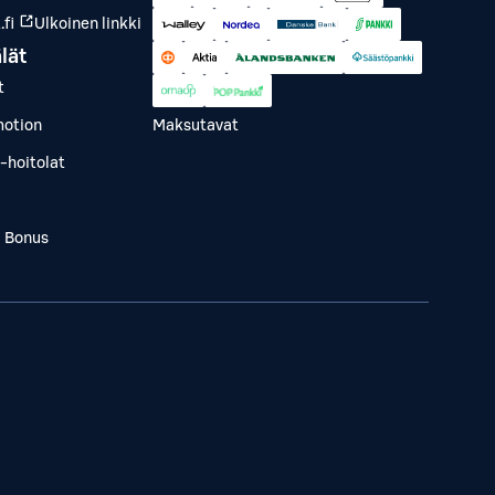
fi
Ulkoinen linkki
lät
t
otion
Maksutavat
-hoitolat
a Bonus