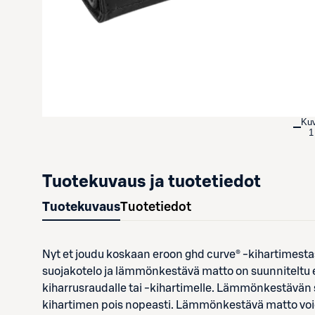
Ku
1
Tuotekuvaus ja tuotetiedot
Tuotekuvaus
Tuotetiedot
Nyt et joudu koskaan eroon ghd curve® -kihartimestasi,
suojakotelo ja lämmönkestävä matto on suunniteltu er
kiharrusraudalle tai -kihartimelle. Lämmönkestävän 
kihartimen pois nopeasti. Lämmönkestävä matto voida