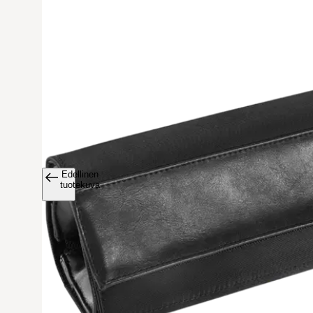
Edellinen
Avaa tuoteku
tuotekuva