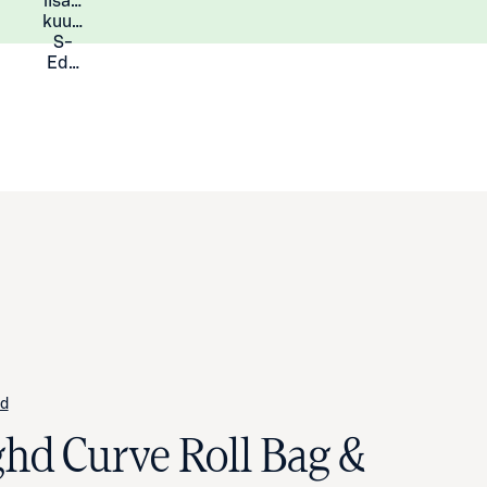
lisää
Lisätietoja
kuukauden
S-
Eduista
d
ghd Curve Roll Bag &