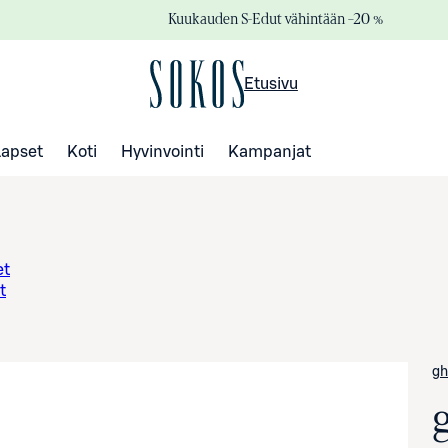
Kuukauden S-Edut vähintään –20 %
Etusivu
Lapset
Koti
Hyvinvointi
Kampanjat
et
t
gh