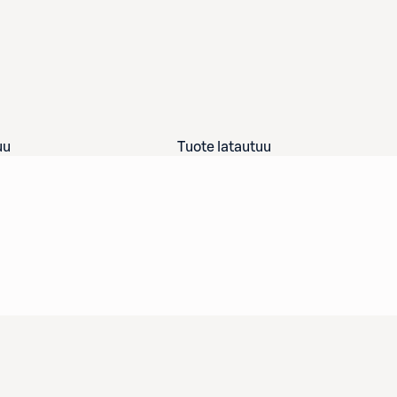
uu
Tuote latautuu