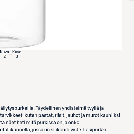
Kuva
Kuva
2
3
säilytyspurkeilla. Täydellinen yhdistelmä tyyliä ja
tarvikkeet, kuten pastat, riisit, jauhot ja murot kauniiksi
ta näet heti mitä purkissa on ja onko
allikannella, jossa on silikonitiiviste. Lasipurkki