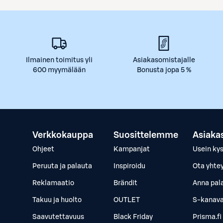
Ilmainen toimitus yli
Asiakasomistajalle
600 myymälään
Bonusta jopa 5 %
Verkkokauppa
Suosittelemme
Asiaka
Ohjeet
Kampanjat
Usein ky
Peruuta ja palauta
Inspiroidu
Ota yhte
Reklamaatio
Brändit
Anna pal
Takuu ja huolto
OUTLET
S-kanava
Saavutettavuus
Black Friday
Prisma.fi