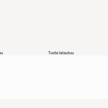
uu
Tuote latautuu