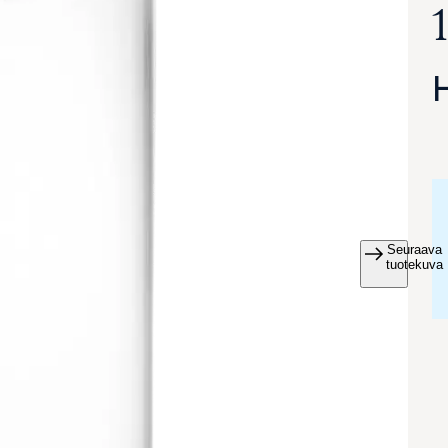
1
Seuraava
va suurennettuna
tuotekuva