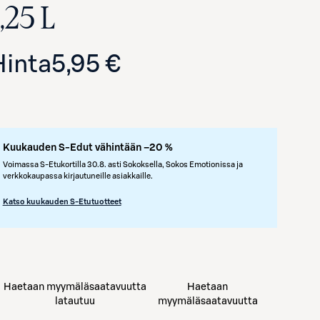
,25 L
Hinta
5,95 €
Kuukauden S-Edut vähintään –20 %
Voimassa S-Etukortilla 30.8. asti Sokoksella, Sokos Emotionissa ja
verkkokaupassa kirjautuneille asiakkaille.
Avaa tuotekuva suurennettuna
Katso kuukauden S-Etutuotteet
Haetaan myymäläsaatavuutta
Haetaan
latautuu
myymäläsaatavuutta