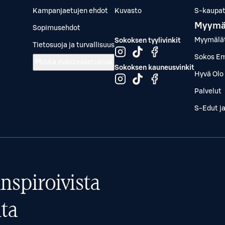
Kampanjaetujen ehdot
Kuvasto
S-kaupat.
Myymä
Sopimusehdot
Myymälä
Sokoksen tyylivinkit
Tietosuoja ja turvallisuus
Sokos Em
Muuta evästeasetuksia
Sokoksen kauneusvinkit
Hyvä Olo 
Palvelut
S-Edut j
nspiroivista
ta