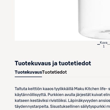
Kuva
1
Tuotekuvaus ja tuotetiedot
Tuotekuvaus
Tuotetiedot
Taltuta keittiön kaaos tyylikkäillä Maku Kitchen life- 
käytännöllisyyttä. Purkkien avulla järjestät kuivat elin
katseen kestäviksi rivistöiksi. Läpinäkyvyyden ansios
täydennystarpeita. Sisustuksellinen säilytyspurkki met