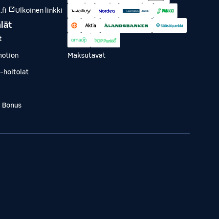
fi
Ulkoinen linkki
lät
t
otion
Maksutavat
-hoitolat
a Bonus