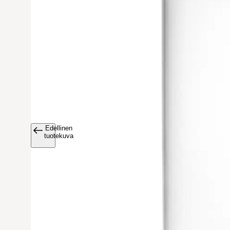
Edellinen
Avaa tuoteku
tuotekuva