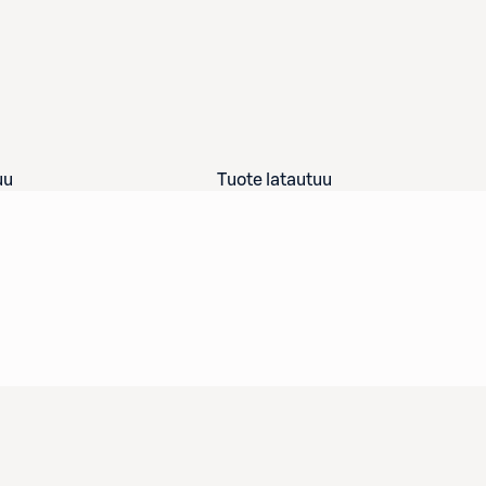
uu
Tuote latautuu