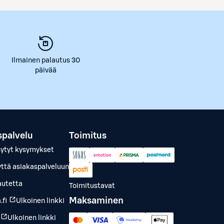
Ilmainen palautus 30
päivää
spalvelu
Toimitus
sytyt kysymykset
yttä asiakaspalveluun
autetta
Toimitustavat
Maksaminen
.fi
Ulkoinen linkki
Ulkoinen linkki