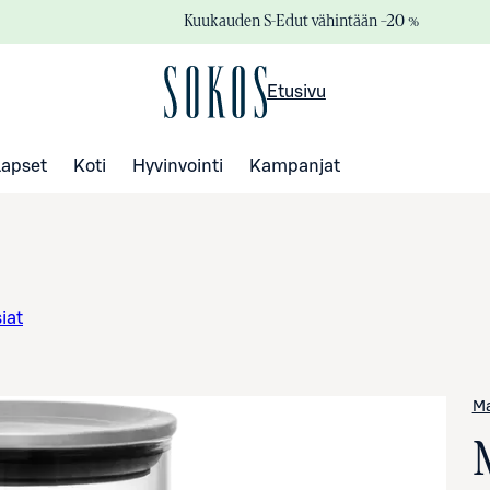
Kuukauden S-Edut vähintään –20 %
Etusivu
Lapset
Koti
Hyvinvointi
Kampanjat
siat
M