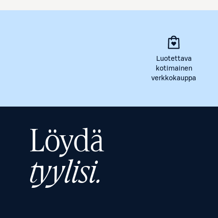
Luotettava
kotimainen
verkkokauppa
Löydä
tyylisi.