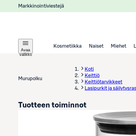
Markkinointiviestejä
Kosmetiikka
Naiset
Miehet
Avaa
valikko
Koti
Keittiö
Murupolku
Keittiötarvikkeet
Lasipurkit ja säilytysra
Tuotteen toiminnot