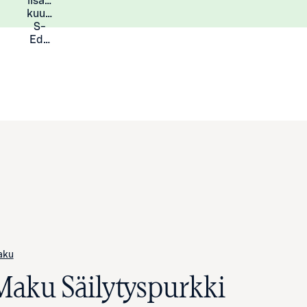
lisää
Lisätietoja
kuukauden
S-
Eduista
aku
Maku Säilytyspurkki