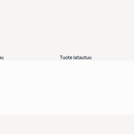
uu
Tuote latautuu