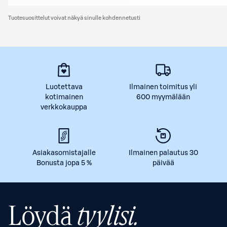
Tuotesuosittelut voivat näkyä sinulle kohdennetusti
Luotettava
Ilmainen toimitus yli
kotimainen
600 myymälään
verkkokauppa
Asiakasomistajalle
Ilmainen palautus 30
Bonusta jopa 5 %
päivää
Löydä
tyylisi.