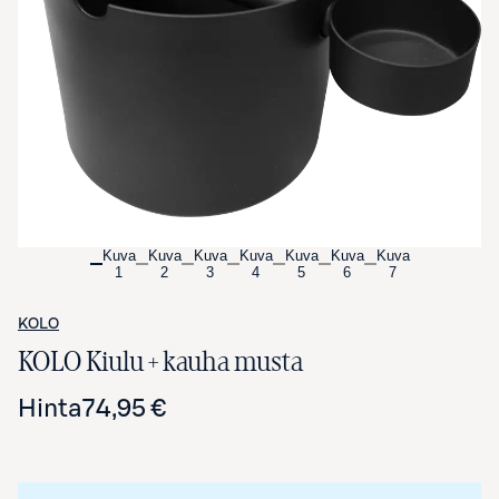
Avaa tuotekuva suurennettuna
Kuva
Kuva
Kuva
Kuva
Kuva
Kuva
Kuva
1
2
3
4
5
6
7
KOLO
KOLO Kiulu + kauha musta
Hinta
74,95 €