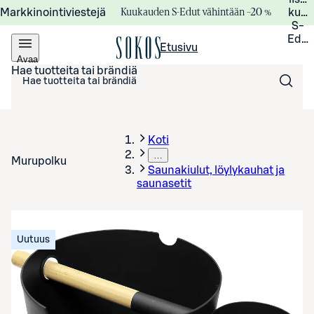
Kuukauden S-Edut vähintään –20 %
Markkinointiviestejä
kuuk
S-
Edui
Etusivu
Avaa
valikko
Hae tuotteita tai brändiä
Koti
…
Murupolku
Saunakiulut, löylykauhat ja
saunasetit
Uutuus