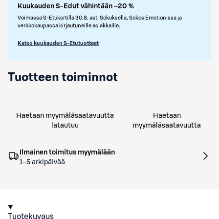
Kuukauden S-Edut vähintään –20 %
Voimassa S-Etukortilla 30.8. asti Sokoksella, Sokos Emotionissa ja
verkkokaupassa kirjautuneille asiakkaille.
Katso kuukauden S-Etutuotteet
Tuotteen toiminnot
Haetaan myymäläsaatavuutta
Haetaan
latautuu
myymäläsaatavuutta
Ilmainen toimitus myymälään
1–5 arkipäivää
Tuotekuvaus