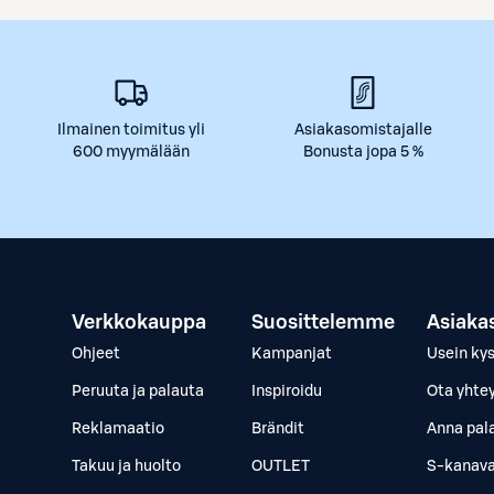
Ilmainen toimitus yli
Asiakasomistajalle
600 myymälään
Bonusta jopa 5 %
Verkkokauppa
Suosittelemme
Asiaka
Ohjeet
Kampanjat
Usein ky
Peruuta ja palauta
Inspiroidu
Ota yhte
Reklamaatio
Brändit
Anna pal
Takuu ja huolto
OUTLET
S-kanava