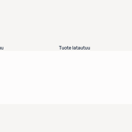
uu
Tuote latautuu