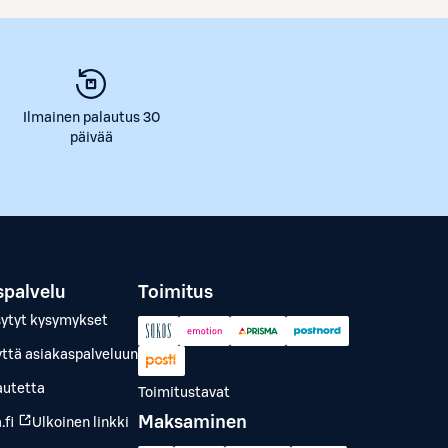
Ilmainen palautus 30
päivää
spalvelu
Toimitus
sytyt kysymykset
yttä asiakaspalveluun
autetta
Toimitustavat
Maksaminen
.fi
Ulkoinen linkki