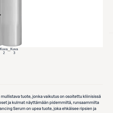
Kuva
Kuva
2
3
listava tuote, jonka vaikutus on osoitettu kliinisissä
ripset ja kulmat näyttämään pidemmiltä, runsaammilta
ncing Serum on upea tuote, joka ehkäisee ripsien ja