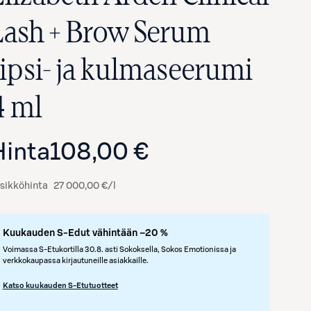
Lash + Brow Serum
ripsi- ja kulmaseerumi
4 ml
Hinta
108,00 €
sikköhinta
27 000,00 €/l
Avaa tuotekuva suurennettuna
Kuukauden S-Edut vähintään –20 %
Voimassa S-Etukortilla 30.8. asti Sokoksella, Sokos Emotionissa ja
verkkokaupassa kirjautuneille asiakkaille.
Katso kuukauden S-Etutuotteet