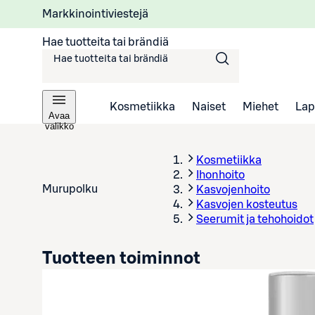
Markkinointiviestejä
Hae tuotteita tai brändiä
Kosmetiikka
Naiset
Miehet
Lap
Avaa
valikko
Kosmetiikka
Ihonhoito
Murupolku
Kasvojenhoito
Kasvojen kosteutus
Seerumit ja tehohoidot
Tuotteen toiminnot