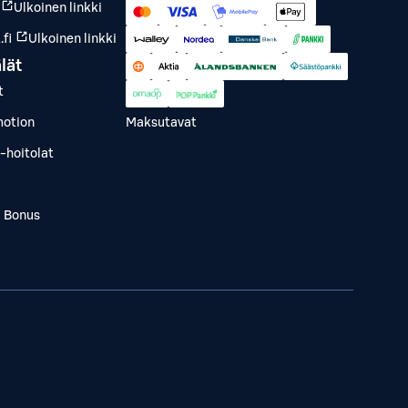
Ulkoinen linkki
fi
Ulkoinen linkki
lät
t
otion
Maksutavat
-hoitolat
a Bonus