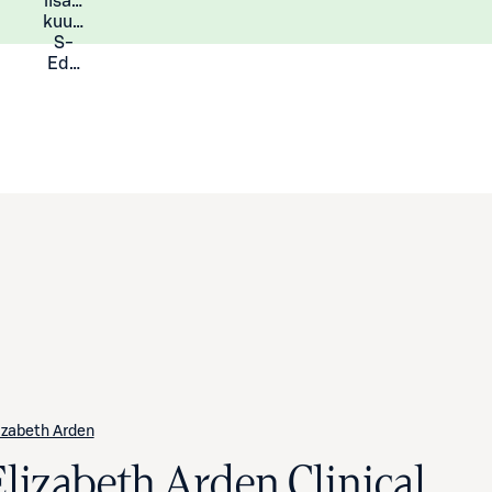
lisää
Lisätietoja
kuukauden
S-
Eduista
izabeth Arden
Elizabeth Arden Clinical