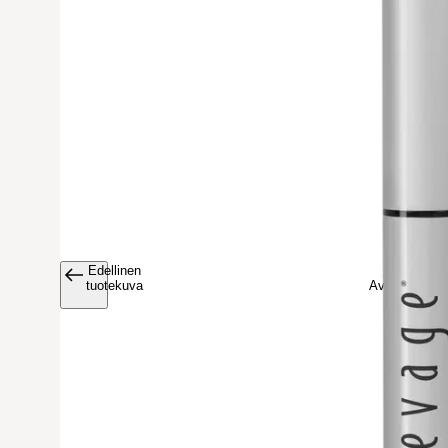
Edellinen
Avaa tuoteku
tuotekuva