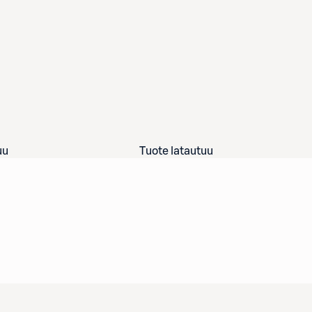
uu
Tuote latautuu