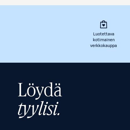
Luotettava
kotimainen
verkkokauppa
Löydä
tyylisi.