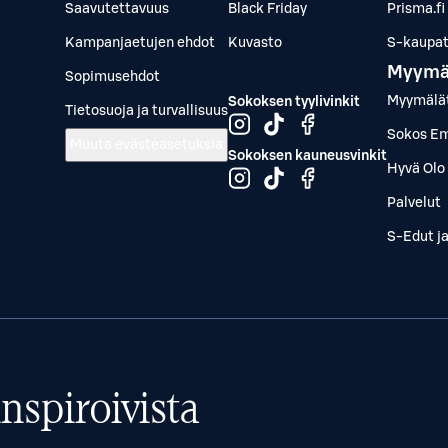
Saavutettavuus
Black Friday
Prisma.fi
Kampanjaetujen ehdot
Kuvasto
S-kaupat.
Myymä
Sopimusehdot
Myymälä
Sokoksen tyylivinkit
Tietosuoja ja turvallisuus
Sokos Em
Muuta evästeasetuksia
Sokoksen kauneusvinkit
Hyvä Olo 
Palvelut
S-Edut j
nspiroivista