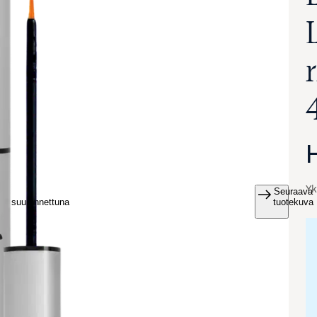
Yk
Seuraava
va suurennettuna
tuotekuva