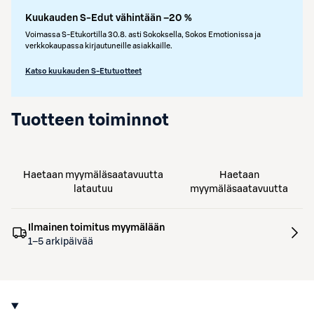
Kuukauden S-Edut vähintään –20 %
Voimassa S-Etukortilla 30.8. asti Sokoksella, Sokos Emotionissa ja
verkkokaupassa kirjautuneille asiakkaille.
Katso kuukauden S-Etutuotteet
Tuotteen toiminnot
Haetaan myymäläsaatavuutta
Haetaan
latautuu
myymäläsaatavuutta
Ilmainen toimitus myymälään
1–5 arkipäivää