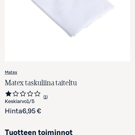
Avaa tuotekuva suurennettuna
Matex
Matex taskuliina taiteltu
1
Siirry arvioihin
kappale
Keskiarvo
1
/5
Hinta
6,95 €
Tuotteen toiminnot