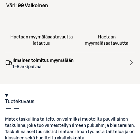
väri:
99 Valkoinen
Haetaan myymäläsaatavuutta
Haetaan
latautuu
myymäläsaatavuutta
Ilmainen toimitus myymälään
1–5 arkipäivää
Tuotekuvaus
Matex taskuliina taiteltu on valmiiksi muotoiltu puuvillainen
taskuliina, joka tuo viimeistellyn ilmeen pukuihin ja bleisereihin.
Taskuliina asettuu siististi rintaan ilman työlästä taittelua ja on
klassinen sekä huoliteltu yksityiskohta.