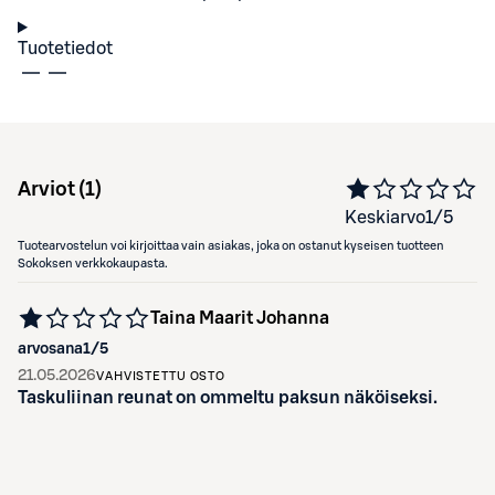
Tuotetiedot
Arviot (
1
)
Keskiarvo
1
/5
Tuotearvostelun voi kirjoittaa vain asiakas, joka on ostanut kyseisen tuotteen
Sokoksen verkkokaupasta.
Taina Maarit Johanna
arvosana
1
/5
21.05.2026
VAHVISTETTU OSTO
Taskuliinan reunat on ommeltu paksun näköiseksi.