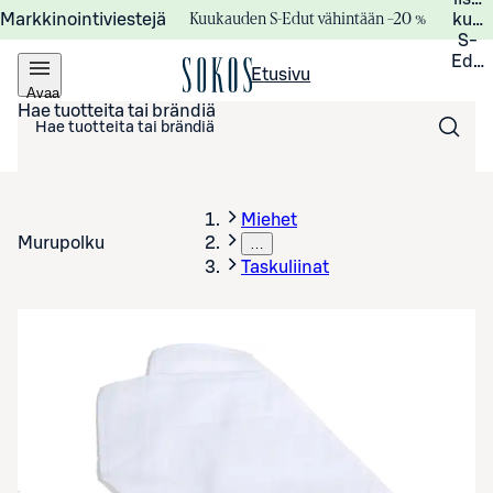
Kuukauden S-Edut vähintään –20 %
Markkinointiviestejä
kuuk
S-
Edui
Etusivu
Avaa
valikko
Hae tuotteita tai brändiä
Miehet
Murupolku
…
Taskuliinat