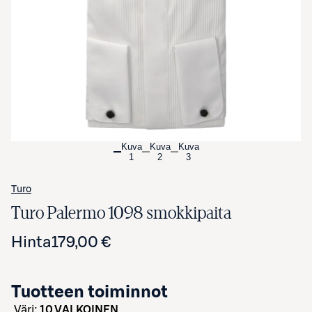
Avaa tuotekuva suurennettuna
Kuva
Kuva
Kuva
1
2
3
Turo
Turo Palermo 1098 smokkipaita
Hinta
179,00 €
Tuotteen toiminnot
väri:
10 VALKOINEN