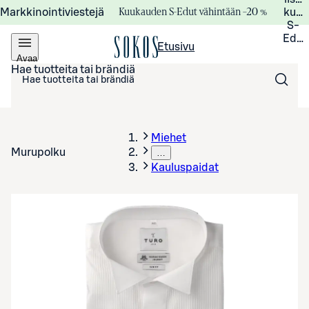
Kuukauden S-Edut vähintään –20 %
Markkinointiviestejä
kuuk
S-
Edui
Etusivu
Avaa
valikko
Hae tuotteita tai brändiä
Miehet
Murupolku
…
Kauluspaidat