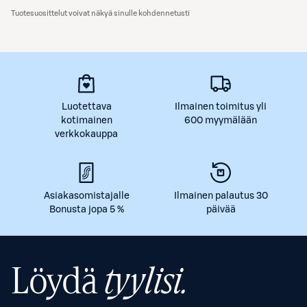
Tuotesuosittelut voivat näkyä sinulle kohdennetusti
Luotettava
Ilmainen toimitus yli
kotimainen
600 myymälään
verkkokauppa
Asiakasomistajalle
Ilmainen palautus 30
Bonusta jopa 5 %
päivää
Löydä
tyylisi.