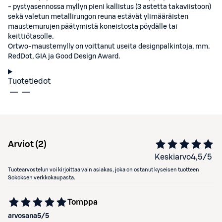
- pystyasennossa myllyn pieni kallistus (3 astetta takaviistoon)
sekä valetun metallirungon reuna estävät ylimääräisten
maustemurujen päätymistä koneistosta pöydälle tai
keittiötasolle.
Ortwo-maustemylly on voittanut useita designpalkintoja, mm.
RedDot, GIA ja Good Design Award.
Tuotetiedot
Arviot (
2
)
Keskiarvo
4,5
/5
Tuotearvostelun voi kirjoittaa vain asiakas, joka on ostanut kyseisen tuotteen
Sokoksen verkkokaupasta.
Tomppa
arvosana
5
/5