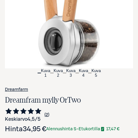
Avaa tuotekuva suurennettuna
Kuva
Kuva
Kuva
Kuva
Kuva
1
2
3
4
5
Dreamfarm
Dreamfram mylly OrTwo
2
Siirry arvioihin
kappaletta
Keskiarvo
4,5
/5
Hinta
34,95 €
Alennushinta S-Etukortilla
17,47 €