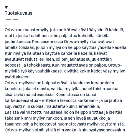
Tuotekuvaus
Ortwo on maustemylly, jota on kätevä käyttää yhdellä kädellä,
mutta jonka todellinen teho paljastuu kahdella kädellä
jauhettaessa. Perusasennossa Ortwo-myllyn kahvat ovat
lähellä toisiaan, jolloin myllyä on helppo käyttää yhdellä kädellä.
Kun myllyä halutaan käyttää kahdella kädellä, kahvat
avautuvat reilusti erilleen, jolloin jauhatus sujuu erittäin
nopeasti ja tehokkaasti. Kun maustettavaa on paljon, Ortwo-
myllyllä työ käy vauhdikkaasti, eivätkä kokin kädet väsy myllyn
pyöritykseen.
Ortwo-myllyssä on huipputerävä ja laadukas keraaminen
koneisto, joka ei ruostu, vaikka myllyllä jauhettaisiin suolaa
sisältäviä mausteseoksia. Koneistossa on kuusi
karkeudensäätöä - erityisen hienosta karkeaan - ja se jauhaa
sujuvasti niin suolaa, mausteita kuin siemeniäkin.
Lasista valmistettu maustesäiliö on helppo irrottaa ja kiertää
takaisin kiinni myllyn runkoon, ja sen leveä suuaukko ja
tasainen pohja helpottavat huomattavasti myllyn täyttämistä.
Ortwo-myllyä voi säilyttää niin vaaka- kuin pystyasennossakin