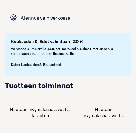
Alennus vain verkossa
Kuukauden S-Edut vähintään –20 %
Voimassa S-Etukortilla 30.8. asti Sokoksella, Sokos Emotionissa ja
verkkokaupassa kirjautuneille asiakkaille.
Katso kuukauden S-Etutuotteet
Tuotteen toiminnot
Haetaan myymäläsaatavuutta
Haetaan
latautuu
myymäläsaatavuutta