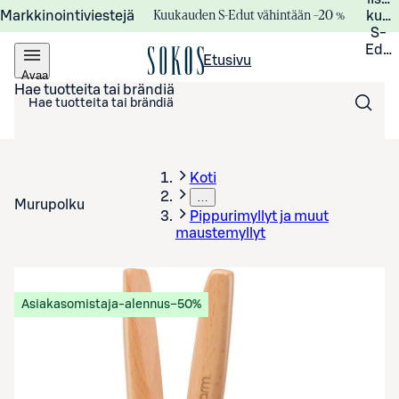
Kuukauden S-Edut vähintään –20 %
Markkinointiviestejä
kuuk
S-
Edui
Etusivu
Avaa
valikko
Hae tuotteita tai brändiä
Koti
…
Murupolku
Pippurimyllyt ja muut
maustemyllyt
Asiakasomistaja-alennus
−50%