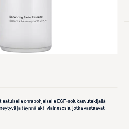
tlaatuisella ohrapohjaisella EGF-solukasvutekijällä
eytyvä ja täynnä aktiiviainesosia, jotka vastaavat