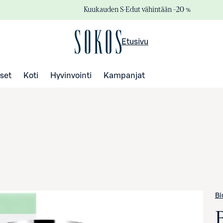
Kuukauden S-Edut vähintään –20 %
Etusivu
set
Koti
Hyvinvointi
Kampanjat
Bi