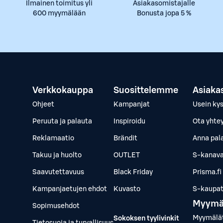
Ilmainen toimitus yli
Asiakasomistajalle
600 myymälään
Bonusta jopa 5 %
Verkkokauppa
Suosittelemme
Asiaka
Ohjeet
Kampanjat
Usein ky
Peruuta ja palauta
Inspiroidu
Ota yhte
Reklamaatio
Brändit
Anna pal
Takuu ja huolto
OUTLET
S-kanava
Saavutettavuus
Black Friday
Prisma.fi
Kampanjaetujen ehdot
Kuvasto
S-kaupat.
Myymä
Sopimusehdot
Myymälä
Sokoksen tyylivinkit