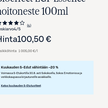
hoitoneste 100ml
4
Siirry arvioihin
kappaletta
skiarvo
4
/5
Hinta
100,50 €
sikköhinta
1 005,00 €/l
Kuukauden S-Edut vähintään –20 %
Voimassa S-Etukortilla 30.8. asti Sokoksella, Sokos Emotionissa ja
verkkokaupassa kirjautuneille asiakkaille.
Katso kuukauden S-Etutuotteet