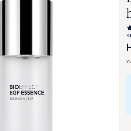
Ke
Yk
va suurennettuna