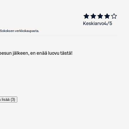
Keskiarvo
4
/5
en Sokoksen verkkokaupasta.
 pesun jälkeen, en enää luovu tästä!
 lisää (
3
)