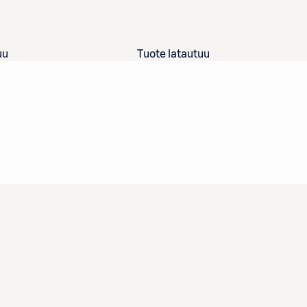
uu
Tuote latautuu