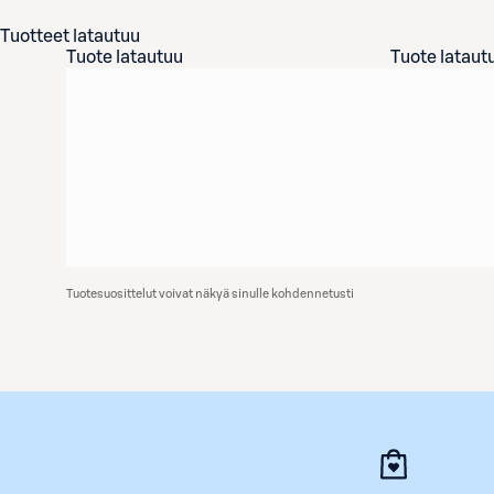
Tuotteet latautuu
Tuote latautuu
Tuote lataut
Tuotesuosittelut voivat näkyä sinulle kohdennetusti