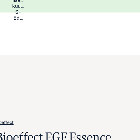
lisää
Lisätietoja
kuukauden
S-
Eduista
oeffect
Bioeffect EGF Essence