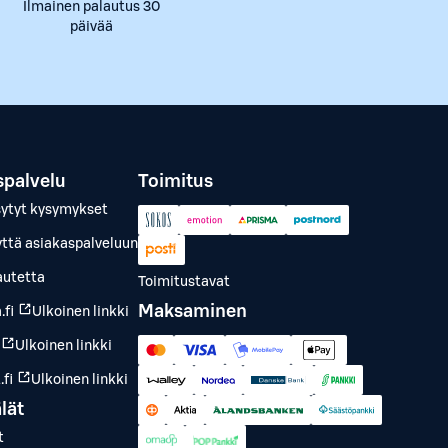
Ilmainen palautus 30
päivää
spalvelu
Toimitus
sytyt kysymykset
yttä asiakaspalveluun
autetta
Toimitustavat
Maksaminen
.fi
Ulkoinen linkki
Ulkoinen linkki
fi
Ulkoinen linkki
lät
t