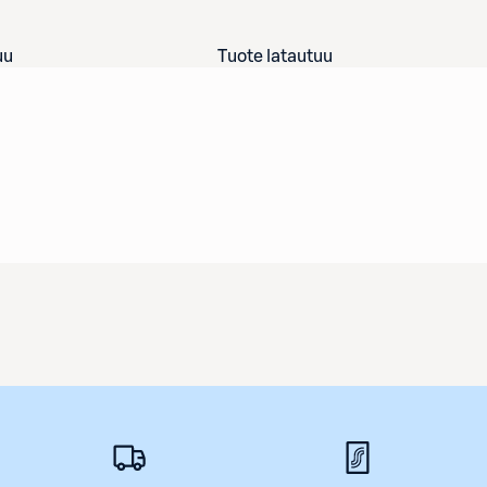
uu
Tuote latautuu