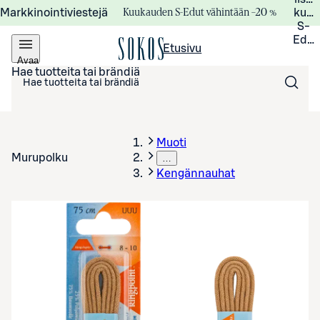
Kuukauden S-Edut vähintään –20 %
Markkinointiviestejä
kuuk
S-
Edui
Etusivu
Avaa
valikko
Hae tuotteita tai brändiä
Muoti
Murupolku
…
Kengännauhat