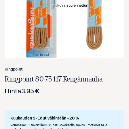
Avaa tuotekuva suurennettuna
Ringpoint
Ringpoint 80 75 117 Kengännauha
Hinta
3,95 €
Kuukauden S-Edut vähintään –20 %
Voimassa S-Etukortilla 30.8. asti Sokoksella, Sokos Emotionissa ja