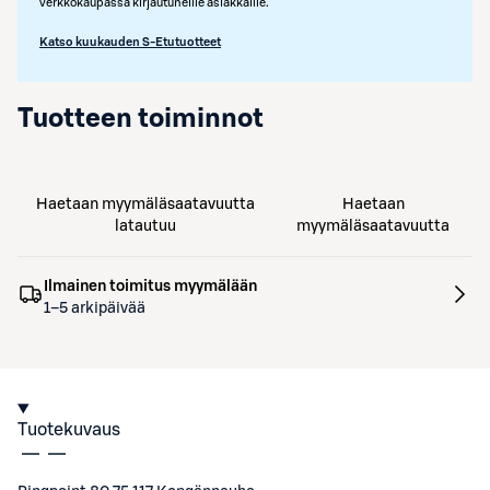
verkkokaupassa kirjautuneille asiakkaille.
Katso kuukauden S-Etutuotteet
Tuotteen toiminnot
Haetaan myymäläsaatavuutta
Haetaan
latautuu
myymäläsaatavuutta
Ilmainen toimitus myymälään
1–5 arkipäivää
Tuotekuvaus