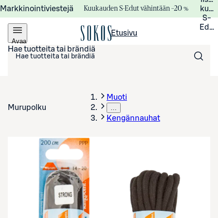
Kuukauden S-Edut vähintään –20 %
Markkinointiviestejä
kuuk
S-
Edui
Etusivu
Avaa
valikko
Hae tuotteita tai brändiä
Muoti
Murupolku
…
Kengännauhat