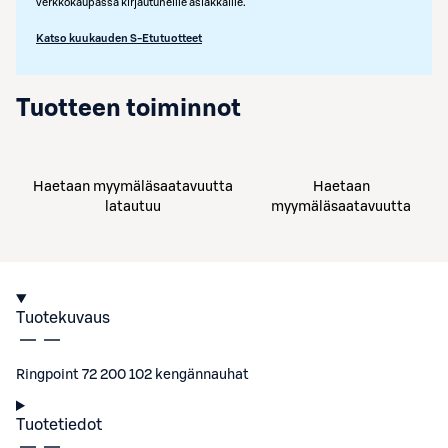
verkkokaupassa kirjautuneille asiakkaille.
Katso kuukauden S-Etutuotteet
Tuotteen toiminnot
Haetaan myymäläsaatavuutta
Haetaan
latautuu
myymäläsaatavuutta
Tuotekuvaus
Ringpoint 72 200 102 kengännauhat
Tuotetiedot