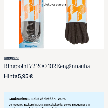
Avaa tuotekuva suurennettuna
Ringpoint
Ringpoint 72 200 102 Kengännauha
Hinta
5,95 €
Kuukauden S-Edut vähintään –20 %
Voimassa S-Etukortilla 30.8. asti Sokoksella, Sokos Emotionissa ja