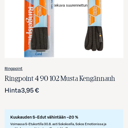
Avaa tuotekuva suurennettuna
Ringpoint
Ringpoint 4 90 102 Musta Kengännauh
Hinta
3,95 €
Kuukauden S-Edut vähintään –20 %
Voimassa S-Etukortilla 30.8. asti Sokoksella, Sokos Emotionissa ja