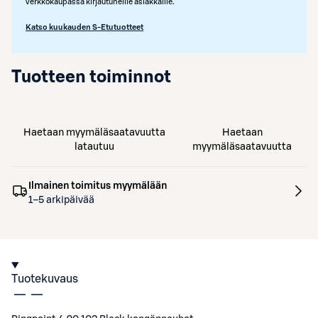
verkkokaupassa kirjautuneille asiakkaille.
Katso kuukauden S-Etutuotteet
Tuotteen toiminnot
Haetaan myymäläsaatavuutta
Haetaan
latautuu
myymäläsaatavuutta
Ilmainen toimitus myymälään
1–5 arkipäivää
Tuotekuvaus