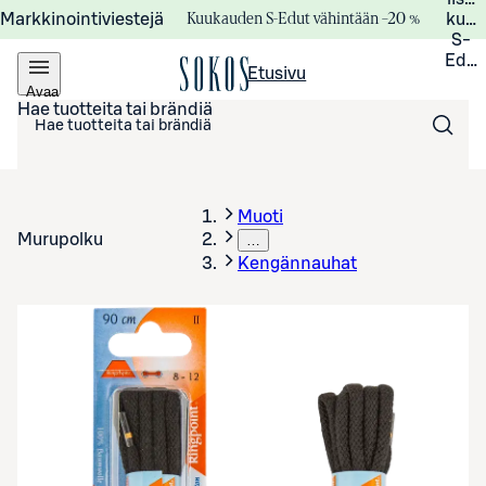
Kuukauden S-Edut vähintään –20 %
Markkinointiviestejä
kuuk
S-
Edui
Etusivu
Avaa
valikko
Hae tuotteita tai brändiä
Muoti
Murupolku
…
Kengännauhat