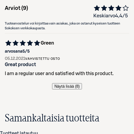
Arviot (
9
)
Keskiarvo
4,4
/5
Tuotearvostelun voi kirjoittaa vain asiakas, joka on ostanut kyseisen tuotteen
Sokoksen verkkokaupasta.
Green
arvosana
5
/5
05.12.2021
VAHVISTETTU OSTO
Great product
I am a regular user and satisfied with this product.
Näytä lisää (
8
)
Samankaltaisia tuotteita
Tuotteet latautuu