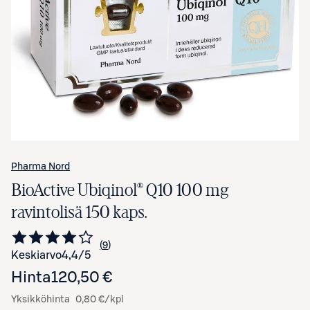
Avaa tuotekuva suurennettuna
Pharma Nord
BioActive Ubiqinol® Q10 100 mg
ravintolisä 150 kaps.
9
Siirry arvioihin
kappaletta
Keskiarvo
4,4
/5
Hinta
120,50 €
Yksikköhinta
0,80 €/kpl