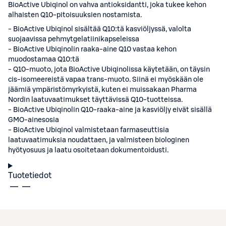
BioActive Ubiqinol on vahva antioksidantti, joka tukee kehon
alhaisten Q10-pitoisuuksien nostamista.
- BioActive Ubiqinol sisältää Q10:tä kasviöljyssä, valolta
suojaavissa pehmytgelatiinikapseleissa
- BioActive Ubiqinolin raaka-aine Q10 vastaa kehon
muodostamaa Q10:tä
- Q10-muoto, jota BioActive Ubiqinolissa käytetään, on täysin
cis-isomeereistä vapaa trans-muoto. Siinä ei myöskään ole
jäämiä ympäristömyrkyistä, kuten ei muissakaan Pharma
Nordin laatuvaatimukset täyttävissä Q10-tuotteissa.
- BioActive Ubiqinolin Q10-raaka-aine ja kasviöljy eivät sisällä
GMO-ainesosia
- BioActive Ubiqinol valmistetaan farmaseuttisia
laatuvaatimuksia noudattaen, ja valmisteen biologinen
hyötyosuus ja laatu osoitetaan dokumentoidusti.
Tuotetiedot