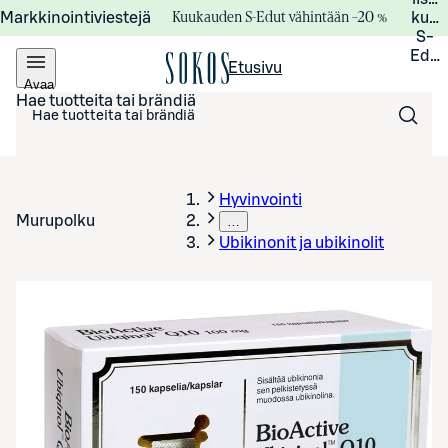
Kuukauden S-Edut vähintään –20 %
Markkinointiviestejä
kuuk
S-
Edui
Etusivu
Avaa
valikko
Hae tuotteita tai brändiä
Hyvinvointi
Murupolku
…
Ubikinonit ja ubikinolit