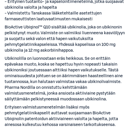
- Erityinen tuotanto- ja kapselointimenetelmä, jotka suojaavat
ubikinolia valolta ja hapelta
- Valmistettu Tanskassa lääketehtaille asetettujen
farmaseuttisten laatuvaatimusten mukaisesti
BioActive Ubiqinol™ Q10 sisältää ubikinolia, joka on ubikinonin
pelkistynyt muoto. Valmiste on valmiiksi liuenneena kasviöljyyn
ja suojattu sekä valon että hapen vaikutuksilta
pehmytgelatiinikapseleissa. Yhdessä kapselissa on 100 mg
ubikinolia ja 12 mg askorbiinihappoa.
Ubikinolilla on luonnostaan eräs heikkous. Se on erittäin
epävakaa muoto, koska se hapettuu hyvin nopeasti takaisin
ubikinoniksi joutuessaan alttiiksi hapen vaikutukselle. Tästä
ominaisuudesta johtuen se on äärimmäisen haasteellinen aine
tuotannossa, kun halutaan valmistaa vakaa ubikinolivalmiste.
Pharma Nordilla on onnistuttu kehittämään
valmistusmenetelmä, jonka ansiosta aktiiviaine pystytään
säilyttämään pelkistyneessä muodossaan ubikinolina.
Erityisen valmistusmenetelmän lisäksi myös
pehmytgelatiinikapselit auttavat suojaamaan BioActive
Ubiqinolin patentoidun aktiiviaineen valolta ja hapelta, jotta
ainesosa kulkeutuu kehossa varsinaiseen tarkoitukseensa.