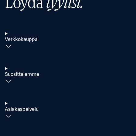
Löydä
tyylisi.
Verkkokauppa
Suosittelemme
Asiakaspalvelu