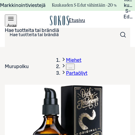
Kuukauden S-Edut vähintään –20 %
Markkinointiviestejä
kuuk
S-
Edui
Etusivu
Avaa
valikko
Hae tuotteita tai brändiä
Miehet
Murupolku
…
Partaöljyt