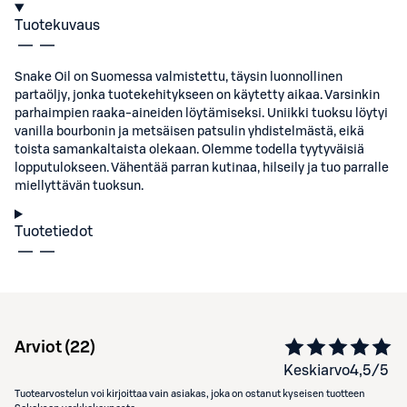
Tuotekuvaus
Snake Oil on Suomessa valmistettu, täysin luonnollinen
partaöljy, jonka tuotekehitykseen on käytetty aikaa. Varsinkin
parhaimpien raaka-aineiden löytämiseksi. Uniikki tuoksu löytyi
vanilla bourbonin ja metsäisen patsulin yhdistelmästä, eikä
toista samankaltaista olekaan. Olemme todella tyytyväisiä
lopputulokseen. Vähentää parran kutinaa, hilseily ja tuo parralle
miellyttävän tuoksun.
Tuotetiedot
Arviot (
22
)
Keskiarvo
4,5
/5
Tuotearvostelun voi kirjoittaa vain asiakas, joka on ostanut kyseisen tuotteen