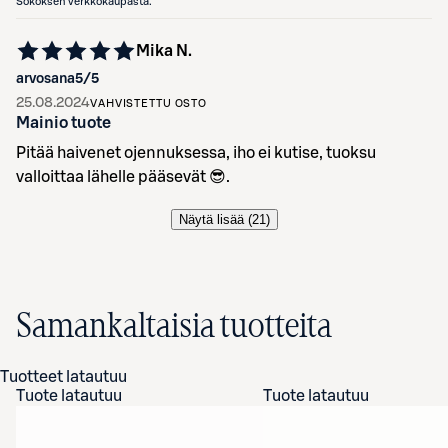
Sokoksen verkkokaupasta.
Mika N.
arvosana
5
/5
25.08.2024
VAHVISTETTU OSTO
Mainio tuote
Pitää haivenet ojennuksessa, iho ei kutise, tuoksu
valloittaa lähelle pääsevät 😎.
Näytä lisää (
21
)
Samankaltaisia tuotteita
Tuotteet latautuu
Tuote latautuu
Tuote latautuu