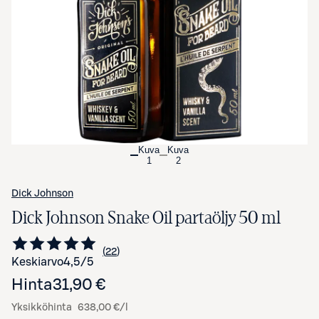
Avaa tuotekuva suurennettuna
Kuva
Kuva
1
2
Dick Johnson
Dick Johnson Snake Oil partaöljy 50 ml
22
Siirry arvioihin
kappaletta
Keskiarvo
4,5
/5
Hinta
31,90 €
Yksikköhinta
638,00 €/l