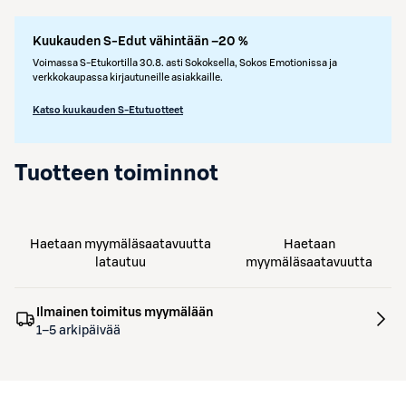
Kuukauden S-Edut vähintään –20 %
Voimassa S-Etukortilla 30.8. asti Sokoksella, Sokos Emotionissa ja
verkkokaupassa kirjautuneille asiakkaille.
Katso kuukauden S-Etutuotteet
Tuotteen toiminnot
Haetaan myymäläsaatavuutta
Haetaan
latautuu
myymäläsaatavuutta
Ilmainen toimitus myymälään
1–5 arkipäivää