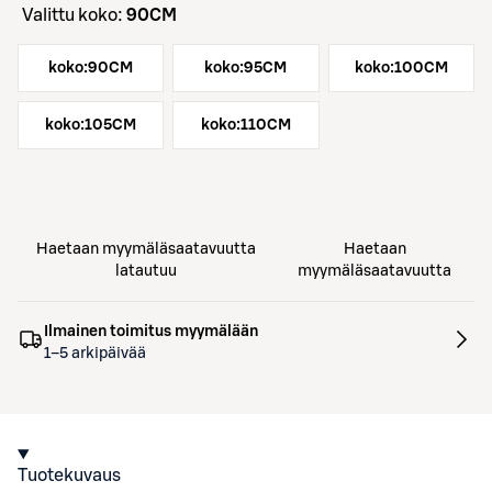
Valittu koko:
90CM
koko:
90CM
koko:
95CM
koko:
100CM
koko:
105CM
koko:
110CM
Haetaan myymäläsaatavuutta
Haetaan
latautuu
myymäläsaatavuutta
Ilmainen toimitus myymälään
1–5 arkipäivää
Tuotekuvaus