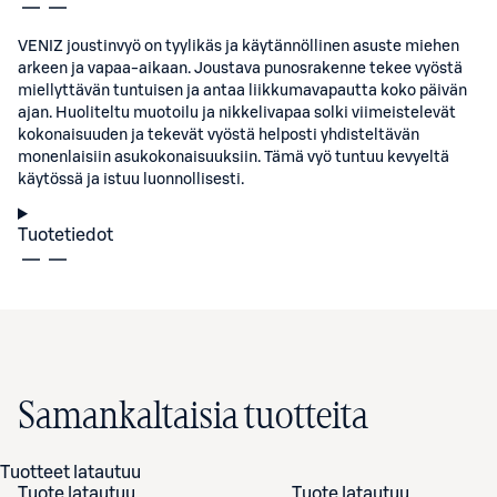
VENIZ joustinvyö on tyylikäs ja käytännöllinen asuste miehen
arkeen ja vapaa-aikaan. Joustava punosrakenne tekee vyöstä
miellyttävän tuntuisen ja antaa liikkumavapautta koko päivän
ajan. Huoliteltu muotoilu ja nikkelivapaa solki viimeistelevät
kokonaisuuden ja tekevät vyöstä helposti yhdisteltävän
monenlaisiin asukokonaisuuksiin. Tämä vyö tuntuu kevyeltä
käytössä ja istuu luonnollisesti.
Tuotetiedot
Samankaltaisia tuotteita
Tuotteet latautuu
Tuote latautuu
Tuote latautuu