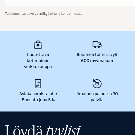
Tuotesuosittelut voivat näkyä sinulle kohdennetusti
Luotettava
Ilmainen toimitus yli
kotimainen
600 myymälään
verkkokauppa
Asiakasomistajalle
Ilmainen palautus 30
Bonusta jopa 5 %
päivää
Löydä
tyylisi.