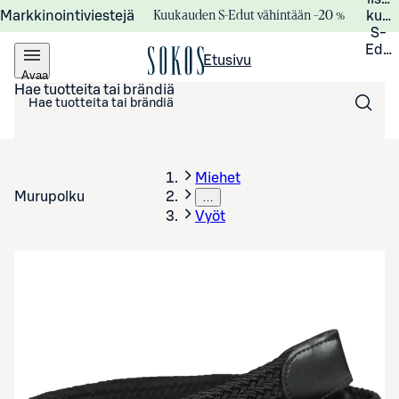
Kuukauden S-Edut vähintään –20 %
Markkinointiviestejä
kuuk
S-
Edui
Etusivu
Avaa
valikko
Hae tuotteita tai brändiä
Miehet
Murupolku
…
Vyöt