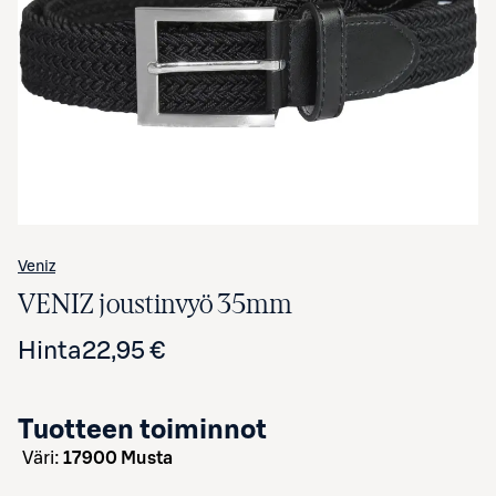
Avaa tuotekuva suurennettuna
Veniz
VENIZ joustinvyö 35mm
Hinta
22,95 €
Tuotteen toiminnot
väri:
17900 Musta