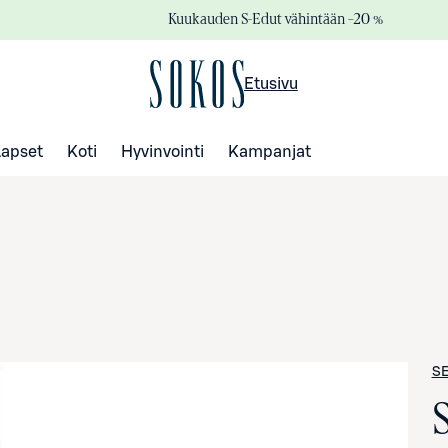
Kuukauden S-Edut vähintään –20 %
Etusivu
Lapset
Koti
Hyvinvointi
Kampanjat
S