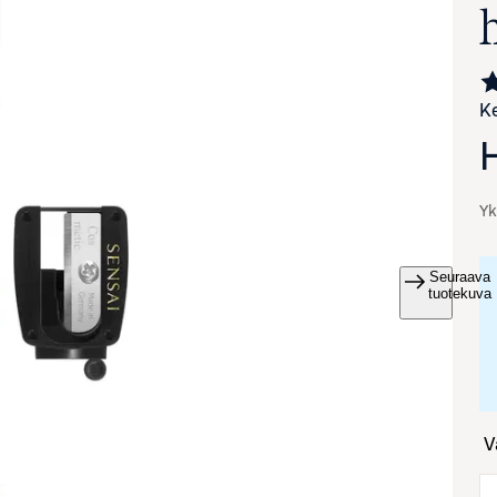
Ke
Yk
Seuraava
va suurennettuna
tuotekuva