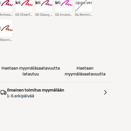
:
väri:
väri:
väri:
väri:
, loppu verkosta
01 Actress Red
02 Cheerful Orange
05 Classy Rose
03 Innocent Pink
04 Reminine Mauve
:
06 Stunning Nude
Haetaan myymäläsaatavuutta
Haetaan
latautuu
myymäläsaatavuutta
Ilmainen toimitus myymälään
1–5 arkipäivää