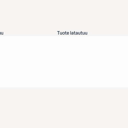
uu
Tuote latautuu