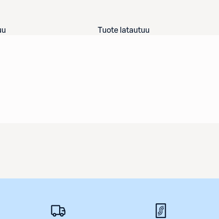
uu
Tuote latautuu