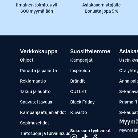
Ilmainen toimitus yli
Asiakasomistajalle
600 myymälään
Bonusta jopa 5 %
Verkkokauppa
Suosittelemme
Asiaka
Ohjeet
Kampanjat
Usein ky
Peruuta ja palauta
Inspiroidu
Ota yhte
Reklamaatio
Brändit
Anna pal
Takuu ja huolto
OUTLET
S-kanava
Saavutettavuus
Black Friday
Prisma.fi
Kampanjaetujen ehdot
Kuvasto
S-kaupat.
Myymä
Sopimusehdot
Myymälä
Sokoksen tyylivinkit
Tietosuoja ja turvallisuus