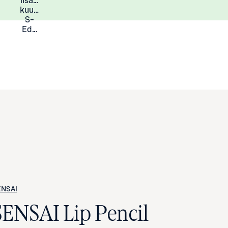
lisää
Lisätietoja
kuukauden
S-
Eduista
ENSAI
SENSAI Lip Pencil