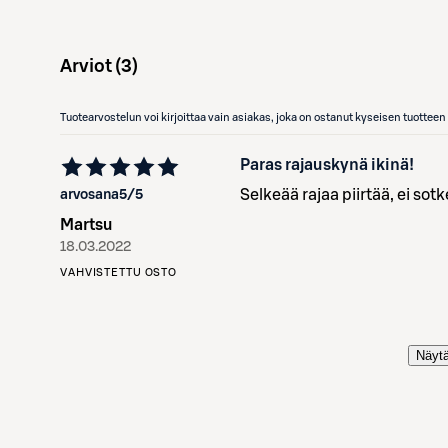
Arviot (
3
)
Tuotearvostelun voi kirjoittaa vain asiakas, joka on ostanut kyseisen tuotte
Paras rajauskynä ikinä!
Selkeää rajaa piirtää, ei sotk
arvosana
5
/5
Martsu
18.03.2022
VAHVISTETTU OSTO
Näytä