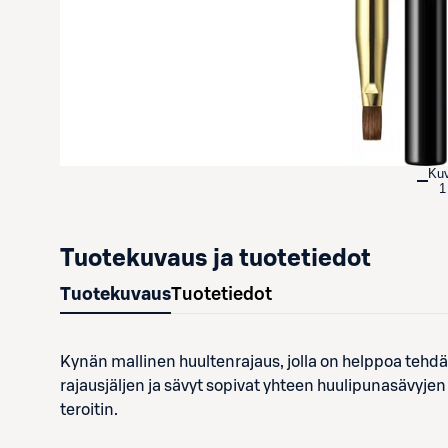
Ku
1
Tuotekuvaus ja tuotetiedot
Tuotekuvaus
Tuotetiedot
Kynän mallinen huultenrajaus, jolla on helppoa tehdä
rajausjäljen ja sävyt sopivat yhteen huulipunasävy
teroitin.