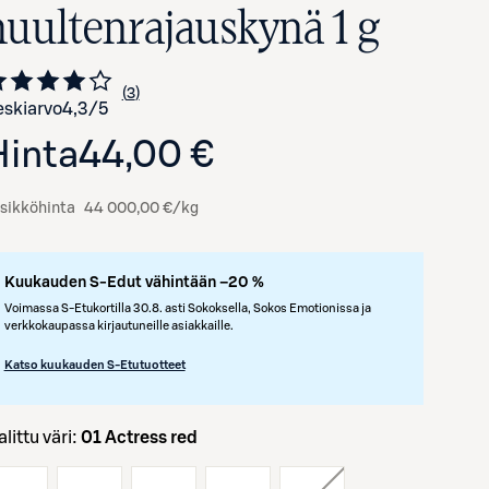
huultenrajauskynä 1 g
3
Siirry arvioihin
kappaletta
skiarvo
4,3
/5
Hinta
44,00 €
sikköhinta
44 000,00 €/kg
Kuukauden S-Edut vähintään –20 %
Avaa tuotekuva suurennettuna
Voimassa S-Etukortilla 30.8. asti Sokoksella, Sokos Emotionissa ja
verkkokaupassa kirjautuneille asiakkaille.
Katso kuukauden S-Etutuotteet
Valittu väri:
01 Actress red