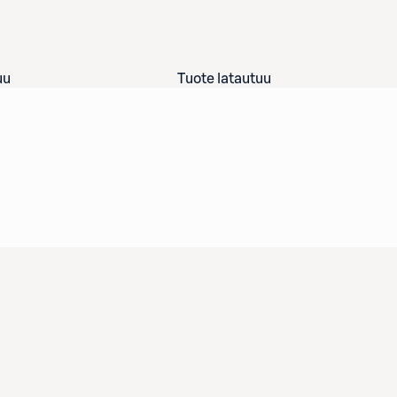
uu
Tuote latautuu