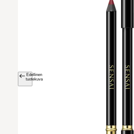
Edellinen
Avaa tuoteku
tuotekuva