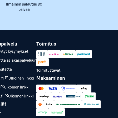
Ilmainen palautus 30
päivää
spalvelu
Toimitus
sytyt kysymykset
yttä asiakaspalveluun
autetta
Toimitustavat
Maksaminen
.fi
Ulkoinen linkki
Ulkoinen linkki
fi
Ulkoinen linkki
lät
t