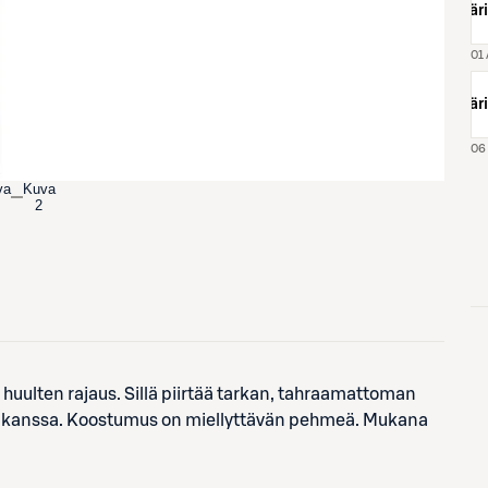
väri
väri
va
Kuva
2
 huulten rajaus. Sillä piirtää tarkan, tahraamattoman
jen kanssa. Koostumus on miellyttävän pehmeä. Mukana