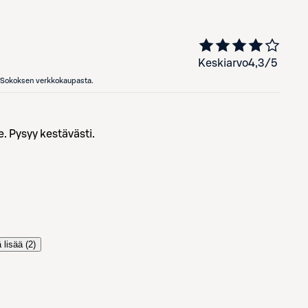
Keskiarvo
4,3
/5
en Sokoksen verkkokaupasta.
e. Pysyy kestävästi.
 lisää (
2
)