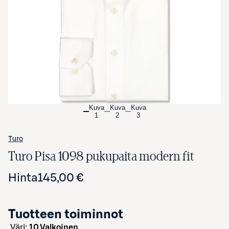
Avaa tuotekuva suurennettuna
Kuva
Kuva
Kuva
1
2
3
Turo
Turo Pisa 1098 pukupaita modern fit
Hinta
145,00 €
Tuotteen toiminnot
väri:
10 Valkoinen