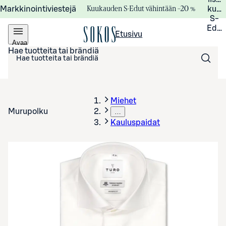
Kuukauden S-Edut vähintään –20 %
Markkinointiviestejä
kuuk
S-
Edui
Etusivu
Avaa
valikko
Hae tuotteita tai brändiä
Miehet
Murupolku
…
Kauluspaidat