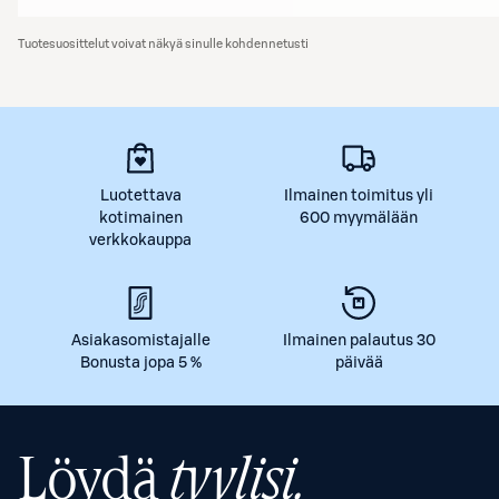
Tuotesuosittelut voivat näkyä sinulle kohdennetusti
Luotettava
Ilmainen toimitus yli
kotimainen
600 myymälään
verkkokauppa
Asiakasomistajalle
Ilmainen palautus 30
Bonusta jopa 5 %
päivää
Löydä
tyylisi.