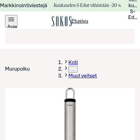
Kuukauden S-Edut vähintään –20 %
Markkinointiviestejä
kuuk
S-
Edui
Etusivu
Avaa
valikko
Koti
Murupolku
…
Muut veitset