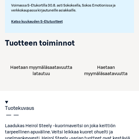
Voimassa S-Etukortilla 30.8. asti Sokoksella, Sokos Emotionissa ja
verkkokaupassa kirjautuneille asiakkaille.
Katso kuukauden S-Etutuotteet
Tuotteen toiminnot
Haetaan myymäläsaatavuutta
Haetaan
latautuu
myymäläsaatavuutta
Tuotekuvaus
Laadukas Heirol Steely -kuorimaveitsi on joka keittiön
tarpeellinen apuväline. Veitsi leikkaa kuoret ohuelti ja
unelmankevyesti. Heirol Steely -sarjan tuotteet ovat kestäviä