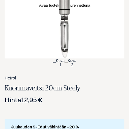
Avaa tuotekuva suurennettuna
Kuva
Kuva
1
2
Heirol
Kuorimaveitsi 20cm Steely
Hinta
12,95 €
Kuukauden S-Edut vähintään –20 %