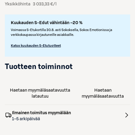
Yksikköhinta
3 033,33 €/l
Kuukauden S-Edut vähintään –20 %
Voimassa S-Etukortilla 30.8. asti Sokoksella, Sokos Emotionissa ja
verkkokaupassa kirjautuneille asiakkaille.
Katso kuukauden S-Etutuotteet
Tuotteen toiminnot
Haetaan myymäläsaatavuutta
Haetaan
latautuu
myymäläsaatavuutta
Ilmainen toimitus myymälään
1–5 arkipäivää