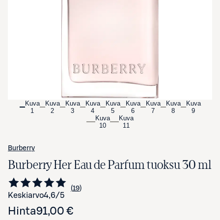
Avaa tuotekuva suurennettuna
Kuva
Kuva
Kuva
Kuva
Kuva
Kuva
Kuva
Kuva
Kuva
1
2
3
4
5
6
7
8
9
Kuva
Kuva
10
11
Burberry
Burberry Her Eau de Parfum tuoksu 30 ml
19
Siirry arvioihin
kappaletta
Keskiarvo
4,6
/5
Hinta
91,00 €