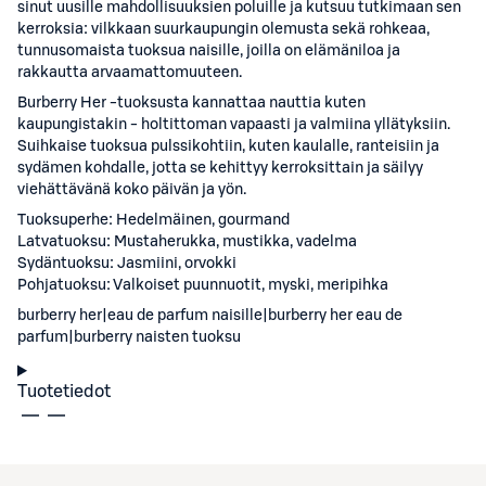
sinut uusille mahdollisuuksien poluille ja kutsuu tutkimaan sen
kerroksia: vilkkaan suurkaupungin olemusta sekä rohkeaa,
tunnusomaista tuoksua naisille, joilla on elämäniloa ja
rakkautta arvaamattomuuteen.
Burberry Her -tuoksusta kannattaa nauttia kuten
kaupungistakin - holtittoman vapaasti ja valmiina yllätyksiin.
Suihkaise tuoksua pulssikohtiin, kuten kaulalle, ranteisiin ja
sydämen kohdalle, jotta se kehittyy kerroksittain ja säilyy
viehättävänä koko päivän ja yön.
Tuoksuperhe: Hedelmäinen, gourmand
Latvatuoksu: Mustaherukka, mustikka, vadelma
Sydäntuoksu: Jasmiini, orvokki
Pohjatuoksu: Valkoiset puunnuotit, myski, meripihka
burberry her|eau de parfum naisille|burberry her eau de
parfum|burberry naisten tuoksu
Tuotetiedot