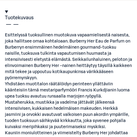
Tuotekuvaus
Esittelyssä tuoksullinen muotokuva vapaamielisestä naisesta,
joka hallitsee omaa kohtaloaan. Burberry Her Eau de Parfum on
Burberryn ensimmäinen hedelmäinen gourmand-tuoksu
naisille, tuoksuva tulkinta vapautumisen huumasta ja
intensiivisesti eletystä elämästä. Seikkailunhaluinen, peloton ja
elinvoimainen Burberry Her -nainen heittäytyy täysillä kaikkeen
mitä tekee ja uppoutuu kotikaupunkinsa värikkääseen
pyörremyrskyyn.
Yhdistäen muotitalon räätälöidyn perinteen yllättäviin
käänteisiin tämä mestariparfymööri Francis Kurkdjianin luoma
upea tuoksu avautuu runsaalla marjojen ryöpyllä.
Mustaherukka, mustikka ja vadelma jättävät jälkeensä
intensiivisen, kukkaisen hedelmäisen makeuden. Herkkä
jasmiini ja orvokki avautuvat valkoisen puun akordin ympärille,
tuoden tuoksuun säihkyvää kirkkautta, joka syvenee pohjalla
kuivaksi meripihkaksi ja puuterimaiseksi myskiksi.
Kauniin moniulotteinen ja viimeistelty Burberry Her johdattaa