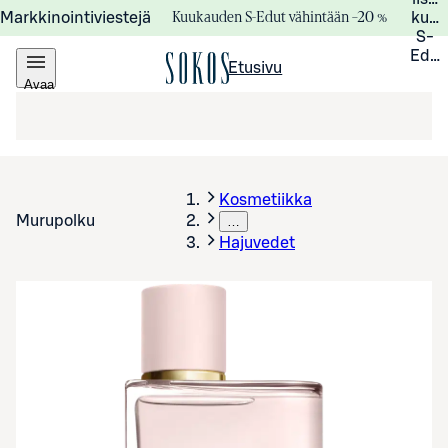
Kuukauden S-Edut vähintään –20 %
Markkinointiviestejä
kuuk
S-
Edui
Etusivu
Avaa
valikko
Kosmetiikka
Murupolku
…
Hajuvedet