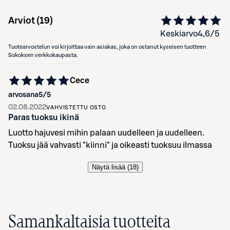
Arviot (
19
)
Keskiarvo
4,6
/5
Tuotearvostelun voi kirjoittaa vain asiakas, joka on ostanut kyseisen tuotteen
Sokoksen verkkokaupasta.
Cece
arvosana
5
/5
02.08.2022
VAHVISTETTU OSTO
Paras tuoksu ikinä
Luotto hajuvesi mihin palaan uudelleen ja uudelleen.
Tuoksu jää vahvasti "kiinni" ja oikeasti tuoksuu ilmassa
Näytä lisää (
18
)
Samankaltaisia tuotteita