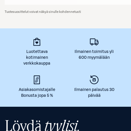
Tuotesuosittelut voivat näkyä sinulle kohdennetusti
Luotettava
Ilmainen toimitus yli
kotimainen
600 myymälään
verkkokauppa
Asiakasomistajalle
Ilmainen palautus 30
Bonusta jopa 5 %
päivää
Löydä
tyylisi.