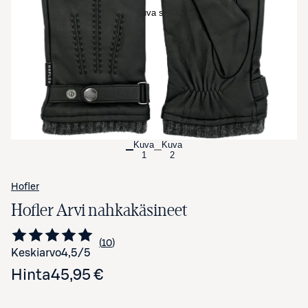
Avaa tuotekuva suurennettuna
Kuva
Kuva
1
2
Hofler
Hofler Arvi nahkakäsineet
10
Siirry arvioihin
kappaletta
Keskiarvo
4,5
/5
Hinta
45,95 €