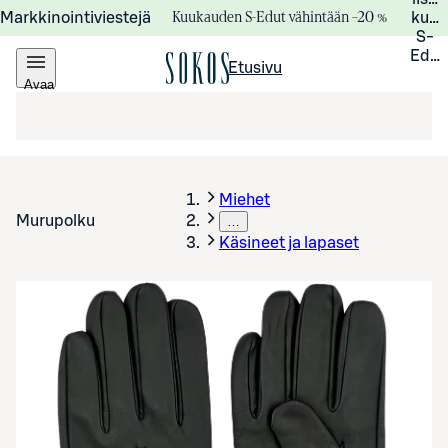
Kuukauden S-Edut vähintään –20 %
Markkinointiviestejä
kuuk
S-
Edui
Etusivu
Avaa
valikko
Miehet
Murupolku
…
Käsineet ja lapaset