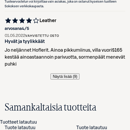
Tuotearvostelun voi kirjoittaa vain asiakas, joka on ostanut kyseisen tuotteen
Sokoksen verkkokaupasta.
Leather
arvosana
4
/5
01.05.2022
VAHVISTETTU OSTO
Hyvät ja tyylikkäät
Jo neljännet Hoflerit. Ainoa pikkumiinus, villa vuori$165
kestää ainoastaannoin parivuotta, sormenpäät menevät
puhki
Näytä lisää (
9
)
Samankaltaisia tuotteita
Tuotteet latautuu
Tuote latautuu
Tuote latautuu