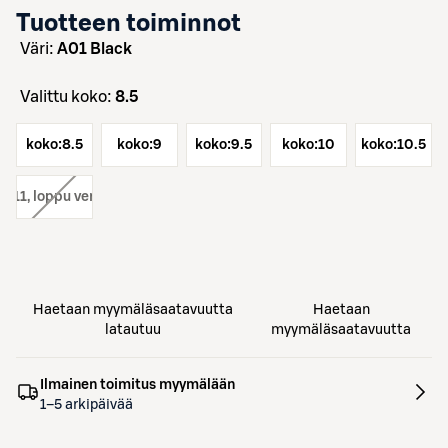
Tuotteen toiminnot
väri:
A01 Black
Valittu koko:
8.5
koko:
8.5
koko:
9
koko:
9.5
koko:
10
koko:
10.5
o:
11
, loppu verkosta
Haetaan myymäläsaatavuutta
Haetaan
latautuu
myymäläsaatavuutta
Ilmainen toimitus myymälään
1–5 arkipäivää