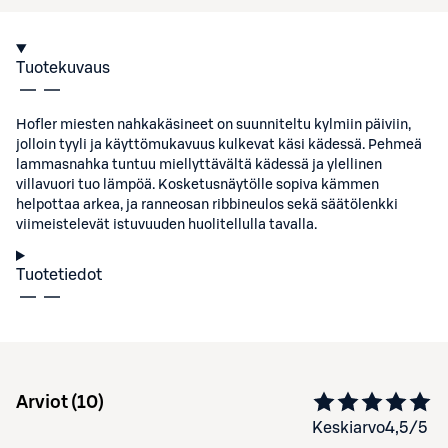
Tuotekuvaus
Hofler miesten nahkakäsineet on suunniteltu kylmiin päiviin,
jolloin tyyli ja käyttömukavuus kulkevat käsi kädessä. Pehmeä
lammasnahka tuntuu miellyttävältä kädessä ja ylellinen
villavuori tuo lämpöä. Kosketusnäytölle sopiva kämmen
helpottaa arkea, ja ranneosan ribbineulos sekä säätölenkki
viimeistelevät istuvuuden huolitellulla tavalla.
Tuotetiedot
Arviot (
10
)
Keskiarvo
4,5
/5