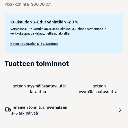
Yksikköhinta
360,00 €/l
Kuukauden S-Edut vähintään –20 %
Voimassa S-Etukortilla 30.8. asti Sokoksella, Sokos Emotionissa ja
verkkokaupassa kirjautuneille asiakkaille.
Katso kuukauden S-Etutuotteet
Tuotteen toiminnot
Haetaan myymäläsaatavuutta
Haetaan
latautuu
myymäläsaatavuutta
Ilmainen toimitus myymälään
1–5 arkipäivää