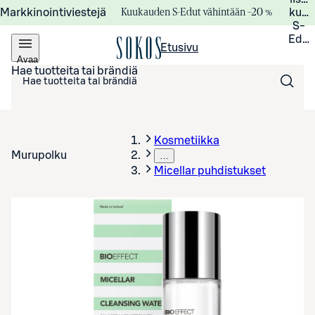
Kuukauden S-Edut vähintään –20 %
Markkinointiviestejä
kuuk
S-
Edui
Etusivu
Avaa
valikko
Hae tuotteita tai brändiä
Kosmetiikka
Murupolku
…
Micellar puhdistukset