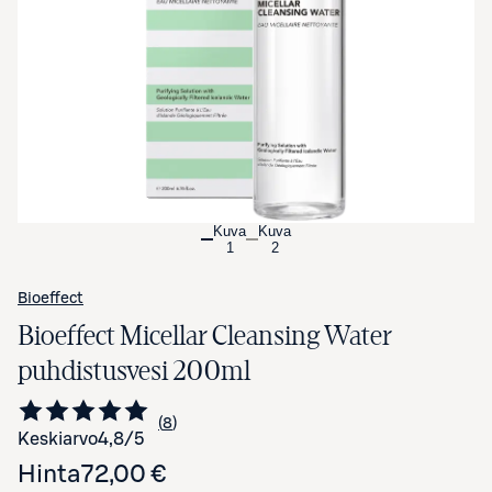
Avaa tuotekuva suurennettuna
Kuva
Kuva
1
2
Bioeffect
Bioeffect Micellar Cleansing Water
puhdistusvesi 200ml
8
Siirry arvioihin
kappaletta
Keskiarvo
4,8
/5
Hinta
72,00 €