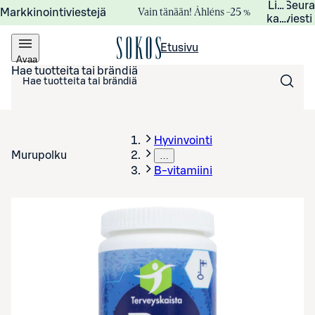
Lisätied
Seur
Vain tänään! Åhléns –25 %
Markkinointiviestejä
kampanj
viesti
Etusivu
Avaa
valikko
Hae tuotteita tai brändiä
Hyvinvointi
Murupolku
…
B-vitamiini