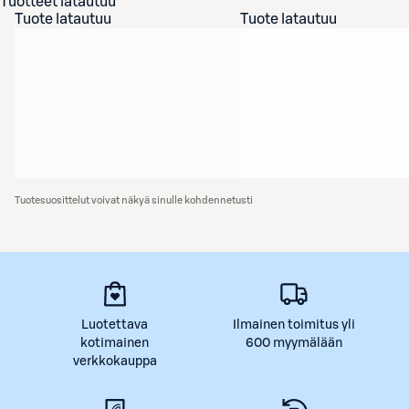
Tuotteet latautuu
Tuote latautuu
Tuote latautuu
Tuotesuosittelut voivat näkyä sinulle kohdennetusti
Luotettava
Ilmainen toimitus yli
kotimainen
600 myymälään
verkkokauppa