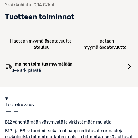
Yksikköhinta
0,14 €/kpl
Tuotteen toiminnot
Haetaan myymäläsaatavuutta
Haetaan
latautuu
myymäläsaatavuutta
Ilmainen toimitus myymälään
1–5 arkipäivää
Tuotekuvaus
B12 vähentämään väsymystä ja virkistämään muistia
B12- ja B6-vitamiinit sekä foolihappo edistävät normaaleja
psykologisia toimintoja, kuten muistin toimintaa, sekä auttavat