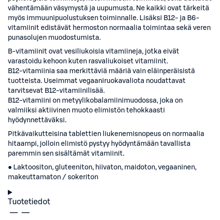
vähentämään väsymystä ja uupumusta. Ne kaikki ovat tärkeitä
myös immuunipuolustuksen toiminnalle. Lisäksi B12- ja B6-
vitamiinit edistävät hermoston normaalia toimintaa sekä veren
punasolujen muodostumista.
B-vitamiinit ovat vesiliukoisia vitamiineja, jotka eivät
varastoidu kehoon kuten rasvaliukoiset vitamiinit.
B12-vitamiinia saa merkittäviä määriä vain eläinperäisistä
tuotteista. Useimmat vegaaniruokavaliota noudattavat
tarvitsevat B12-vitamiinilisää.
B12-vitamiini on metyylikobalamiinimuodossa, joka on
valmiiksi aktiivinen muoto elimistön tehokkaasti
hyödynnettäväksi.
Pitkävaikutteisina tablettien liukenemisnopeus on normaalia
hitaampi, jolloin elimistö pystyy hyödyntämään tavallista
paremmin sen sisältämät vitamiinit.
● Laktoositon, gluteeniton, hiivaton, maidoton, vegaaninen,
makeuttamaton / sokeriton
Tuotetiedot