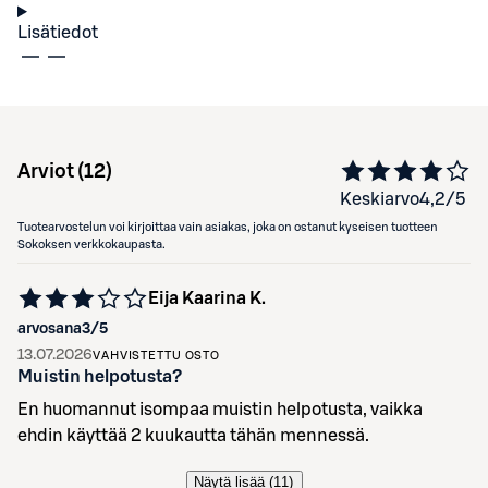
Lisätiedot
Arviot (
12
)
Keskiarvo
4,2
/5
Tuotearvostelun voi kirjoittaa vain asiakas, joka on ostanut kyseisen tuotteen
Sokoksen verkkokaupasta.
Eija Kaarina K.
arvosana
3
/5
13.07.2026
VAHVISTETTU OSTO
Muistin helpotusta?
En huomannut isompaa muistin helpotusta, vaikka
ehdin käyttää 2 kuukautta tähän mennessä.
Näytä lisää (
11
)