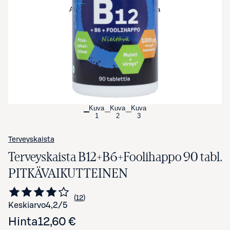
Avaa tuotekuva suurennettuna
Kuva
Kuva
Kuva
1
2
3
Terveyskaista
Terveyskaista B12+B6+Foolihappo 90 tabl.
PITKÄVAIKUTTEINEN
12
Siirry arvioihin
kappaletta
Keskiarvo
4,2
/5
Hinta
12,60 €