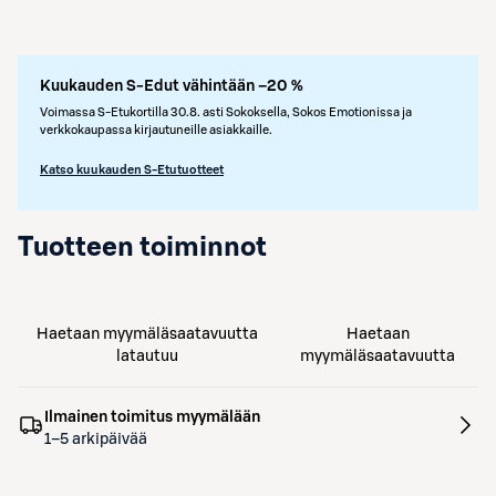
Kuukauden S-Edut vähintään –20 %
Voimassa S-Etukortilla 30.8. asti Sokoksella, Sokos Emotionissa ja
verkkokaupassa kirjautuneille asiakkaille.
Katso kuukauden S-Etutuotteet
Tuotteen toiminnot
Haetaan myymäläsaatavuutta
Haetaan
latautuu
myymäläsaatavuutta
Ilmainen toimitus myymälään
1–5 arkipäivää