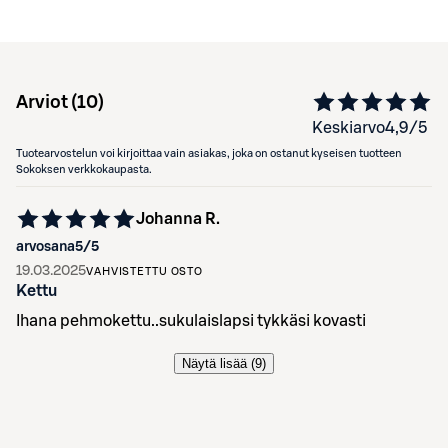
Arviot (
10
)
Keskiarvo
4,9
/5
Tuotearvostelun voi kirjoittaa vain asiakas, joka on ostanut kyseisen tuotteen
Sokoksen verkkokaupasta.
Johanna R.
arvosana
5
/5
19.03.2025
VAHVISTETTU OSTO
Kettu
Ihana pehmokettu..sukulaislapsi tykkäsi kovasti
Näytä lisää (
9
)