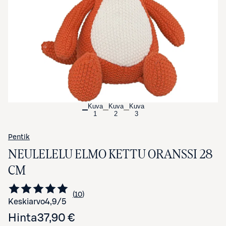
Avaa tuotekuva suurennettuna
Kuva
Kuva
Kuva
1
2
3
Pentik
NEULELELU ELMO KETTU ORANSSI 28
CM
10
Siirry arvioihin
kappaletta
Keskiarvo
4,9
/5
Hinta
37,90 €