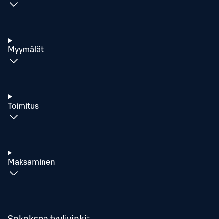
Myymälät
Toimitus
Maksaminen
Sokoksen tyylivinkit