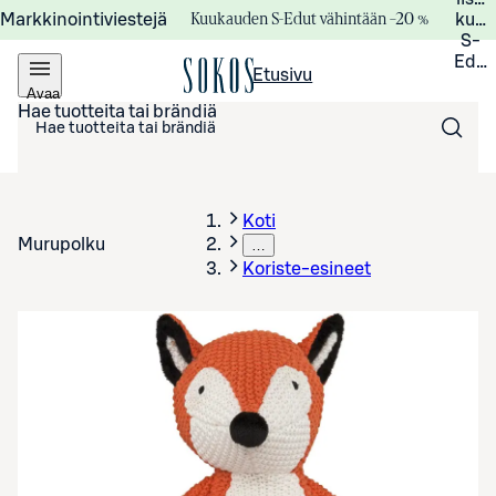
Kuukauden S-Edut vähintään –20 %
Markkinointiviestejä
kuuk
S-
Edui
Etusivu
Avaa
valikko
Hae tuotteita tai brändiä
Koti
Murupolku
…
Koriste-esineet