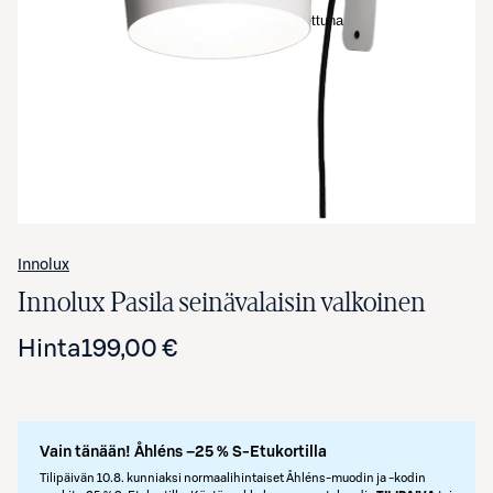
Avaa tuotekuva suurennettuna
Innolux
Innolux Pasila seinävalaisin valkoinen
Hinta
199,00 €
Vain tänään! Åhléns –25 % S-Etukortilla
Tilipäivän 10.8. kunniaksi normaalihintaiset Åhléns-muodin ja -kodin