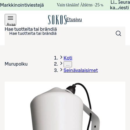
Lisätied
Seur
Vain tänään! Åhléns –25 %
Markkinointiviestejä
kampanj
viesti
Etusivu
Avaa
valikko
Hae tuotteita tai brändiä
Koti
Murupolku
…
Seinävalaisimet