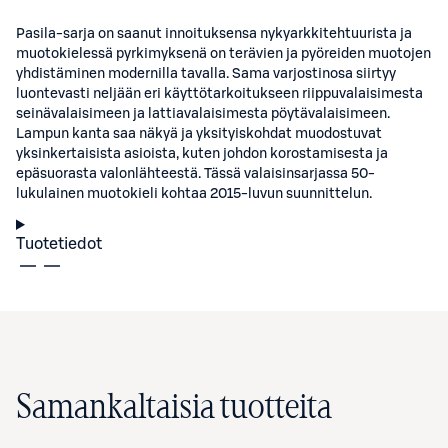
Pasila-sarja on saanut innoituksensa nykyarkkitehtuurista ja
muotokielessä pyrkimyksenä on terävien ja pyöreiden muotojen
yhdistäminen modernilla tavalla. Sama varjostinosa siirtyy
luontevasti neljään eri käyttötarkoitukseen riippuvalaisimesta
seinävalaisimeen ja lattiavalaisimesta pöytävalaisimeen.
Lampun kanta saa näkyä ja yksityiskohdat muodostuvat
yksinkertaisista asioista, kuten johdon korostamisesta ja
epäsuorasta valonlähteestä. Tässä valaisinsarjassa 50-
lukulainen muotokieli kohtaa 2015-luvun suunnittelun.
Tuotetiedot
Samankaltaisia tuotteita