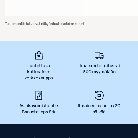
Tuotesuosittelut voivat näkyä sinulle kohdennetusti
Luotettava
Ilmainen toimitus yli
kotimainen
600 myymälään
verkkokauppa
Asiakasomistajalle
Ilmainen palautus 30
Bonusta jopa 5 %
päivää