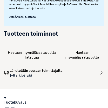
merkit –25 % S‑Etukortilla. Käytä verkkokaupassa etukoodia
TILIPAIVA
tai
lunasta etu myymälöissä S‑mobiilikupongilla ja S‑Etukortilla. Etu ei koske
valmiiksi alennettuja tuotteita.
Osta Åhléns-tuotteita
Tuotteen toiminnot
Haetaan myymäläsaatavuutta
Haetaan
latautuu
myymäläsaatavuutta
Lähetetään suoraan toimittajalta
1–5 arkipäivää
Tuotekuvaus