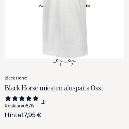
Avaa tuotekuva suurennettuna
Kuva
Kuva
1
2
Black Horse
Black Horse miesten aluspaita Ossi
1
Siirry arvioihin
kappale
Keskiarvo
5
/5
Hinta
17,95 €