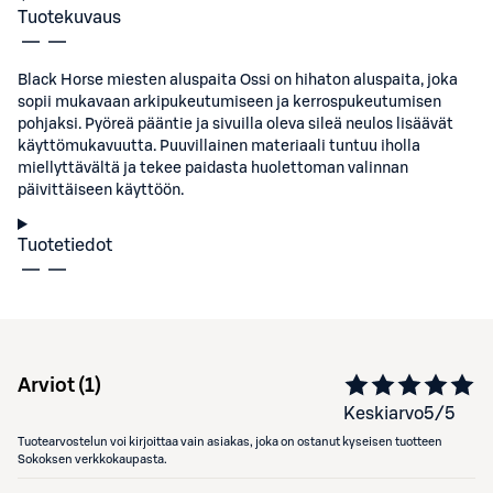
Tuotekuvaus
Black Horse miesten aluspaita Ossi on hihaton aluspaita, joka
sopii mukavaan arkipukeutumiseen ja kerrospukeutumisen
pohjaksi. Pyöreä pääntie ja sivuilla oleva sileä neulos lisäävät
käyttömukavuutta. Puuvillainen materiaali tuntuu iholla
miellyttävältä ja tekee paidasta huolettoman valinnan
päivittäiseen käyttöön.
Tuotetiedot
Arviot (
1
)
Keskiarvo
5
/5
Tuotearvostelun voi kirjoittaa vain asiakas, joka on ostanut kyseisen tuotteen
Sokoksen verkkokaupasta.