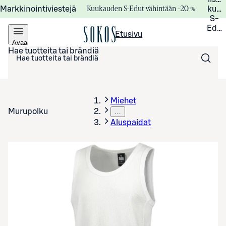
Kuukauden S-Edut vähintään –20 %
Markkinointiviestejä
kuuk
S-
Edui
Etusivu
Avaa
valikko
Hae tuotteita tai brändiä
Miehet
Murupolku
…
Aluspaidat