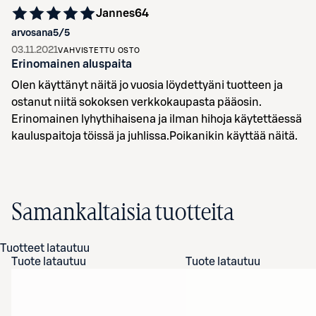
Jannes64
arvosana
5
/5
03.11.2021
VAHVISTETTU OSTO
Erinomainen aluspaita
Olen käyttänyt näitä jo vuosia löydettyäni tuotteen ja
ostanut niitä sokoksen verkkokaupasta pääosin.
Erinomainen lyhythihaisena ja ilman hihoja käytettäessä
kauluspaitoja töissä ja juhlissa.Poikanikin käyttää näitä.
Samankaltaisia tuotteita
Tuotteet latautuu
Tuote latautuu
Tuote latautuu