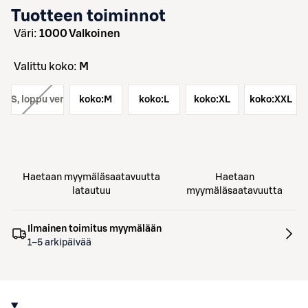
Tuotteen toiminnot
väri:
1000 Valkoinen
Valittu koko:
M
ko:
S
, loppu verkosta
koko:
M
koko:
L
koko:
XL
koko:
XXL
Haetaan myymäläsaatavuutta
Haetaan
latautuu
myymäläsaatavuutta
Ilmainen toimitus myymälään
1–5 arkipäivää