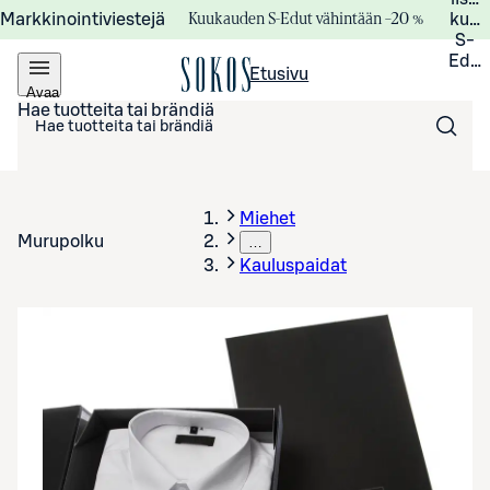
Kuukauden S-Edut vähintään –20 %
Markkinointiviestejä
kuuk
S-
Edui
Etusivu
Avaa
valikko
Hae tuotteita tai brändiä
Miehet
Murupolku
…
Kauluspaidat