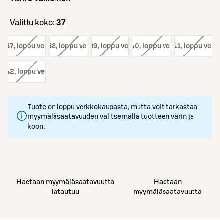
Valittu koko:
37
o:
37
, loppu verkosta
koko:
38
, loppu verkosta
koko:
39
, loppu verkosta
koko:
40
, loppu verkosta
koko:
41
, loppu verk
o:
42
, loppu verkosta
Tuote on loppu verkkokaupasta, mutta voit tarkastaa
myymäläsaatavuuden valitsemalla tuotteen värin ja
koon.
Haetaan myymäläsaatavuutta
Haetaan
latautuu
myymäläsaatavuutta