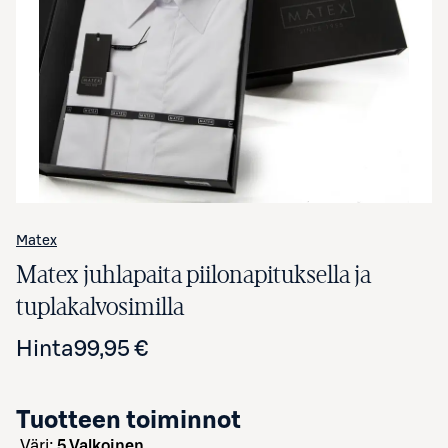
Avaa tuotekuva suurennettuna
Matex
Matex juhlapaita piilonapituksella ja
tuplakalvosimilla
Hinta
99,95 €
Tuotteen toiminnot
väri:
5 Valkoinen