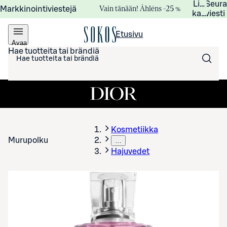
Lisätied
Seur
Vain tänään! Åhléns –25 %
Markkinointiviestejä
kampanj
viesti
Etusivu
Avaa
valikko
Hae tuotteita tai brändiä
Kosmetiikka
Murupolku
…
Hajuvedet