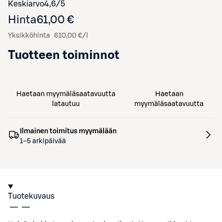
Siirry arvioihin
kappaletta
Keskiarvo
4,6
/5
Hinta
61,00 €
Yksikköhinta
610,00 €/l
Tuotteen toiminnot
Haetaan myymäläsaatavuutta
Haetaan
latautuu
myymäläsaatavuutta
Ilmainen toimitus myymälään
1–5 arkipäivää
Tuotekuvaus