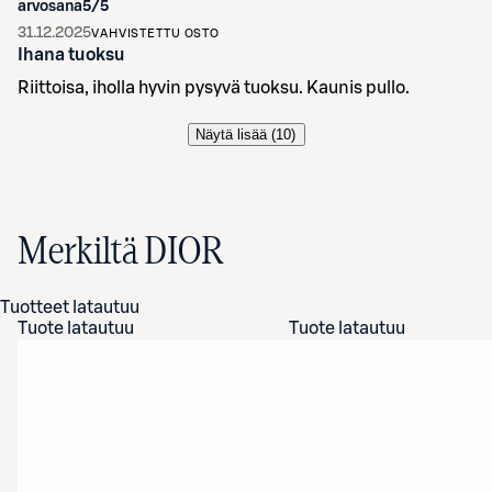
arvosana
5
/5
31.12.2025
VAHVISTETTU OSTO
Ihana tuoksu
Riittoisa, iholla hyvin pysyvä tuoksu. Kaunis pullo.
Näytä lisää (
10
)
Merkiltä DIOR
Tuotteet latautuu
Tuote latautuu
Tuote latautuu