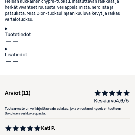
Heleän kukkainen chypre-tuoksu. Ihastuttavan raikkaat ja
herkät vivahteet ruususta, veriappelsiinista, nerolista ja
patsulista. Miss Dior -tuoksulinjaan kuuluva kevyt ja raikas
vartalotuoksu.
Tuotetiedot
Lisätiedot
Arviot (
11
)
Keskiarvo
4,6
/5
Tuotearvostelun voi kirjoittaa vain asiakas, joka on ostanut kyseisen tuotteen
Sokoksen verkkokaupasta.
Kati P.