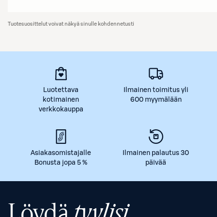
Tuotesuosittelut voivat näkyä sinulle kohdennetusti
Luotettava
Ilmainen toimitus yli
kotimainen
600 myymälään
verkkokauppa
Asiakasomistajalle
Ilmainen palautus 30
Bonusta jopa 5 %
päivää
Löydä
tyylisi.