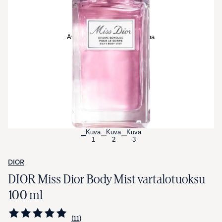
Avaa tuotekuva suurennettuna
Kuva
Kuva
Kuva
1
2
3
DIOR
DIOR Miss Dior Body Mist vartalotuoksu
100 ml
11