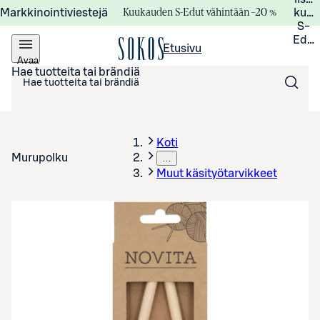
Kuukauden S-Edut vähintään –20 %
Markkinointiviestejä
kuuk
S-
Edui
Etusivu
Avaa
valikko
Hae tuotteita tai brändiä
Koti
Murupolku
…
Muut käsityötarvikkeet