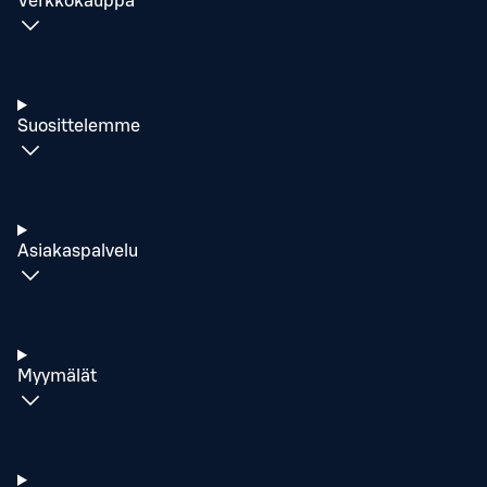
Verkkokauppa
Suosittelemme
Asiakaspalvelu
Myymälät