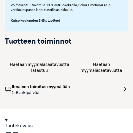
Voimassa S-Etukortilla 30.8. asti Sokoksella, Sokos Emotionissa ja
verkkokaupassa kirjautuneille asiakkaille.
Katso kuukauden S-Etutuotteet
Tuotteen toiminnot
Haetaan myymäläsaatavuutta
Haetaan
latautuu
myymäläsaatavuutta
Ilmainen toimitus myymälään
1–5 arkipäivää
Tuotekuvaus