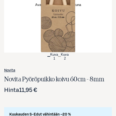
Avaa tuotekuva suurennettuna
Kuva
Kuva
1
2
Novita
Novita Pyöröpuikko koivu 60cm - 8mm
Hinta
11,95 €
Kuukauden S-Edut vähintään –20 %