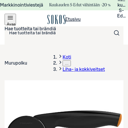
Kuukauden S-Edut vähintään –20 %
Markkinointiviestejä
kuuk
S-
Edui
Etusivu
Avaa
valikko
Hae tuotteita tai brändiä
Koti
Murupolku
…
Liha- ja kokkiveitset