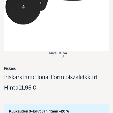
Avaa tuotekuva suurennettuna
Kuva
Kuva
1
2
Fiskars
Fiskars Functional Form pizzaleikkuri
Hinta
11,95 €
Kuukauden S-Edut vähintään –20 %