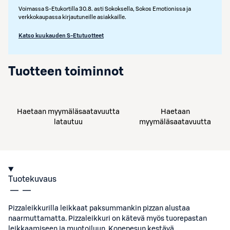
Voimassa S-Etukortilla 30.8. asti Sokoksella, Sokos Emotionissa ja
verkkokaupassa kirjautuneille asiakkaille.
Katso kuukauden S-Etutuotteet
Tuotteen toiminnot
Haetaan myymäläsaatavuutta
Haetaan
latautuu
myymäläsaatavuutta
Tuotekuvaus
Pizzaleikkurilla leikkaat paksummankin pizzan alustaa
naarmuttamatta. Pizzaleikkuri on kätevä myös tuorepastan
leikkaamiseen ja muotoiluun. Konepesun kestävä.