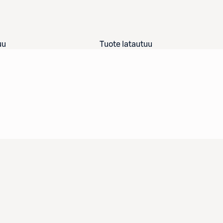
uu
Tuote latautuu