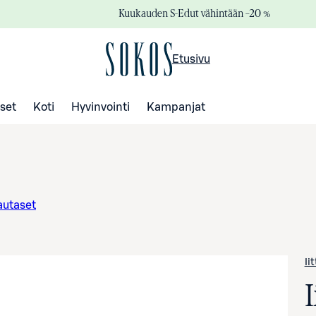
Kuukauden S-Edut vähintään –20 %
Etusivu
set
Koti
Hyvinvointi
Kampanjat
lautaset
Ii
I