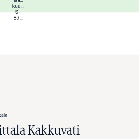
lisää
Lisätietoja
kuukauden
S-
Eduista
ttala
ittala Kakkuvati