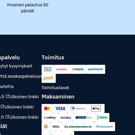
Ilmainen palautus 30
päivää
spalvelu
Toimitus
sytyt kysymykset
yttä asiakaspalveluun
autetta
Toimitustavat
Maksaminen
.fi
Ulkoinen linkki
Ulkoinen linkki
fi
Ulkoinen linkki
lät