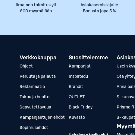
Ilmainen toimitus yli
Asiakasomistajalle
600 myymälään
Bonusta jopa 5 %
Verkkokauppa
Suosittelemme
Asiaka
Ohjeet
Kampanjat
Usein ky
Peruuta ja palauta
Inspiroidu
Ota yhte
Reklamaatio
Brändit
Anna pal
Takuu ja huolto
OUTLET
S-kanava
Saavutettavuus
Black Friday
Prisma.fi
Kampanjaetujen ehdot
Kuvasto
S-kaupat.
Myymä
Sopimusehdot