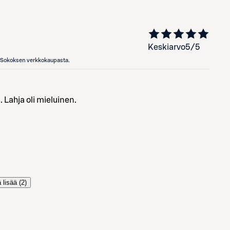
Keskiarvo
5
/5
en Sokoksen verkkokaupasta.
. Lahja oli mieluinen.
 lisää (
2
)