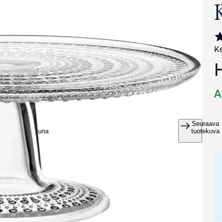
Ke
A
Seuraava
va suurennettuna
tuotekuva