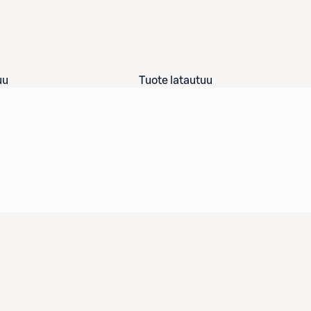
uu
Tuote latautuu