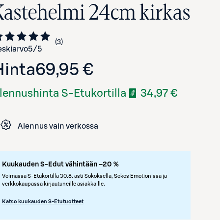
Kastehelmi 24cm kirkas
3
Siirry arvioihin
kappaletta
skiarvo
5
/5
Hinta
69,95 €
lennushinta S-Etukortilla
34,97 €
Alennus vain verkossa
Avaa tuotekuva suurennettuna
Kuukauden S-Edut vähintään –20 %
Voimassa S-Etukortilla 30.8. asti Sokoksella, Sokos Emotionissa ja
verkkokaupassa kirjautuneille asiakkaille.
Katso kuukauden S-Etutuotteet