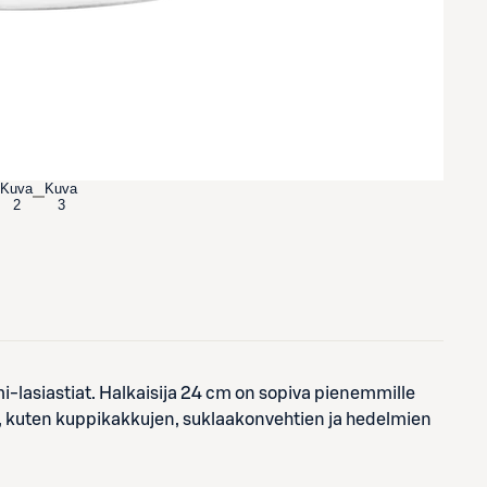
Kuva
Kuva
2
3
i-lasiastiat. Halkaisija 24 cm on sopiva pienemmille
n, kuten kuppikakkujen, suklaakonvehtien ja hedelmien