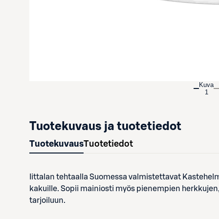
Kuva
1
Tuotekuvaus ja tuotetiedot
Tuotekuvaus
Tuotetiedot
Iittalan tehtaalla Suomessa valmistettavat Kastehelm
kakuille. Sopii mainiosti myös pienempien herkkuje
tarjoiluun.