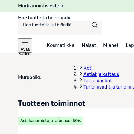
Markkinointiviestejä
Hae tuotteita tai brändiä
Kosmetiikka
Naiset
Miehet
Lap
Avaa
valikko
Koti
Astiat ja kattaus
Murupolku
Tarjoiluastiat
Tarjoiluvadit ja tarjoilu
Tuotteen toiminnot
Asiakasomistaja-alennus
−50%