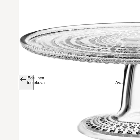
Edellinen
Avaa tuoteku
tuotekuva