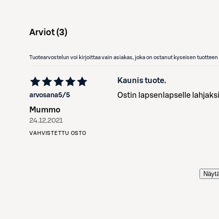
Arviot (
3
)
Tuotearvostelun voi kirjoittaa vain asiakas, joka on ostanut kyseisen tuotte
Kaunis tuote.
Ostin lapsenlapselle lahjaksi
arvosana
5
/5
Mummo
24.12.2021
VAHVISTETTU OSTO
Näytä