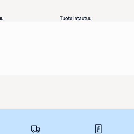
uu
Tuote latautuu