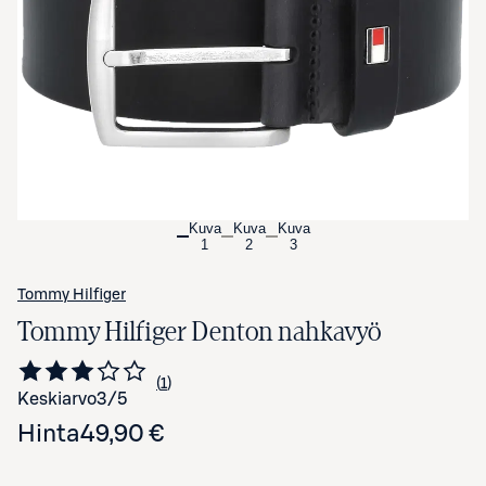
Avaa tuotekuva suurennettuna
Kuva
Kuva
Kuva
1
2
3
Tommy Hilfiger
Tommy Hilfiger Denton nahkavyö
1
Siirry arvioihin
kappale
Keskiarvo
3
/5
Hinta
49,90 €