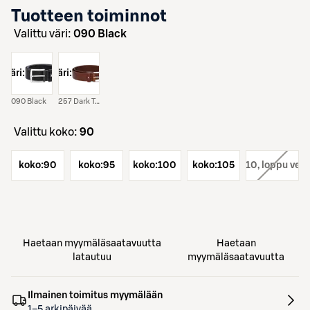
Tuotteen toiminnot
Valittu väri:
090 Black
väri:
väri:
090 Black
257 Dark Tan
Valittu koko:
90
koko:
90
koko:
95
koko:
100
koko:
koko:
105
110
, loppu ver
Haetaan myymäläsaatavuutta
Haetaan
latautuu
myymäläsaatavuutta
Ilmainen toimitus myymälään
1–5 arkipäivää