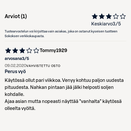
Arviot (
1
)
Keskiarvo
3
/5
Tuotearvostelun voi kirjoittaa vain asiakas, joka on ostanut kyseisen tuotteen
Sokoksen verkkokaupasta.
Tommy1929
arvosana
3
/5
09.02.2020
VAHVISTETTU OSTO
Perus vyö
Käytössä ollut pari viikkoa. Venyy kohtuu paljon uudesta
pituudesta. Nahkan pintaan jää jälki helposti soljen
kohdalle.
Ajaa asian mutta nopeasti näyttää ”vanhalta” käytössä
olleelta vyöltä.