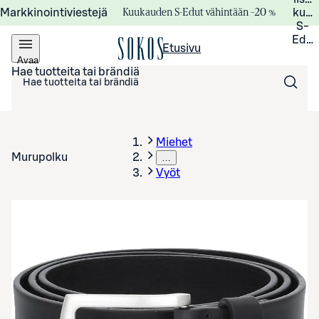
Kuukauden S-Edut vähintään –20 %
Markkinointiviestejä
kuuk
S-
Edui
Etusivu
Avaa
valikko
Hae tuotteita tai brändiä
Miehet
Murupolku
…
Vyöt