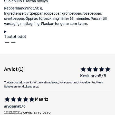
Suolapullo sisältää myllyn.
Pepparblandning 140 g.
Ingredienser: vitpeppar, rödpeppar, grönpeppar, rosepeppar,
svartpeppar. Öppnad förpackning håller 16 månader. Passar till
vardaglig matlagning. Flaskan fungerar som kvarn.
Tuotetiedot
Arviot (
1
)
Keskiarvo
5
/5
Tuotearvostelun voi kirjoittaa vain asiakas, joka on ostanut kyseisen tuotteen
Sokoksen verkkokaupasta.
Mauriz
arvosana
5
/5
12.12.2021
VAHVISTETTU OSTO