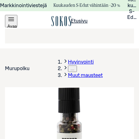
Kuukauden S-Edut vähintään –20 %
Markkinointiviestejä
kuuk
S-
Edui
Etusivu
Avaa
valikko
Hyvinvointi
Murupolku
…
Muut mausteet