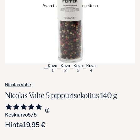
Avaa tuotekuva suurennettuna
Kuva
Kuva
Kuva
Kuva
1
2
3
4
Nicolas Vahé
Nicolas Vahé 5 pippurisekoitus 140 g
1
Siirry arvioihin
kappale
Keskiarvo
5
/5
Hinta
19,95 €