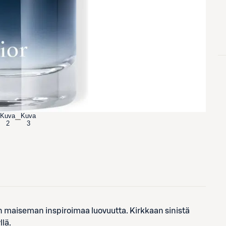
Kuva
Kuva
2
3
n maiseman inspiroimaa luovuutta. Kirkkaan sinistä
lä.