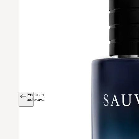
Edellinen
Avaa tuoteku
tuotekuva