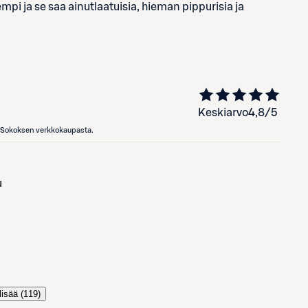
mpi ja se saa ainutlaatuisia, hieman pippurisia ja
Keskiarvo
4,8
/5
en Sokoksen verkkokaupasta.
u
lisää (
119
)