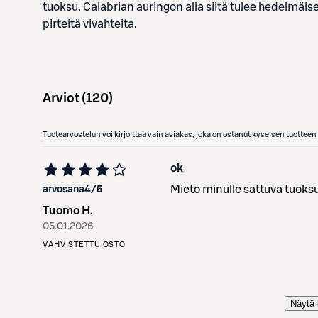
tuoksu. Calabrian auringon alla siitä tulee hedelmäise
pirteitä vivahteita.
Arviot (
120
)
Tuotearvostelun voi kirjoittaa vain asiakas, joka on ostanut kyseisen tuotte
ok
Mieto minulle sattuva tuoks
arvosana
4
/5
Tuomo H.
05.01.2026
VAHVISTETTU OSTO
Näytä 