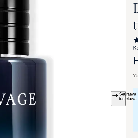
Ke
Yk
Seuraava
va suurennettuna
tuotekuva