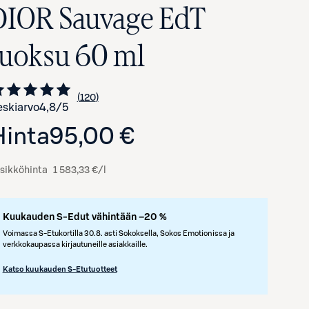
DIOR Sauvage EdT
tuoksu 60 ml
120
Siirry arvioihin
kappaletta
skiarvo
4,8
/5
Hinta
95,00 €
sikköhinta
1 583,33 €/l
Kuukauden S-Edut vähintään –20 %
Avaa tuotekuva suurennettuna
Voimassa S-Etukortilla 30.8. asti Sokoksella, Sokos Emotionissa ja
verkkokaupassa kirjautuneille asiakkaille.
Katso kuukauden S-Etutuotteet