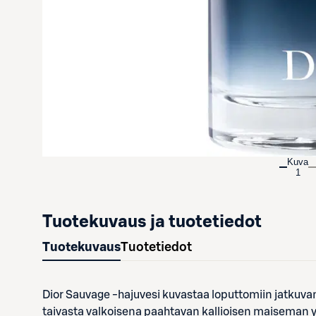
Kuva
1
Tuotekuvaus ja tuotetiedot
Tuotekuvaus
Tuotetiedot
Dior Sauvage -hajuvesi kuvastaa loputtomiin jatkuva
taivasta valkoisena paahtavan kallioisen maiseman yl