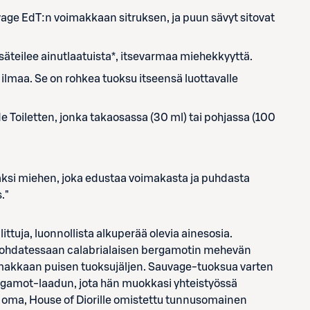
age EdT:n voimakkaan sitruksen, ja puun sävyt sitovat
säteilee ainutlaatuista*, itsevarmaa miehekkyyttä.
 ilmaa. Se on rohkea tuoksu itseensä luottavalle
e Toiletten, jonka takaosassa (30 ml) tai pohjassa (100
aksi miehen, joka edustaa voimakasta ja puhdasta
."
tuja, luonnollista alkuperää olevia ainesosia.
 kohdatessaan calabrialaisen bergamotin mehevän
akkaan puisen tuoksujäljen. Sauvage-tuoksua varten
ergamot-laadun, jota hän muokkasi yhteistyössä
dä oma, House of Diorille omistettu tunnusomainen