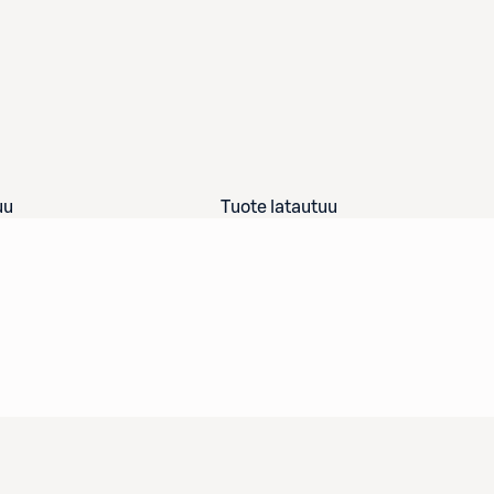
uu
Tuote latautuu