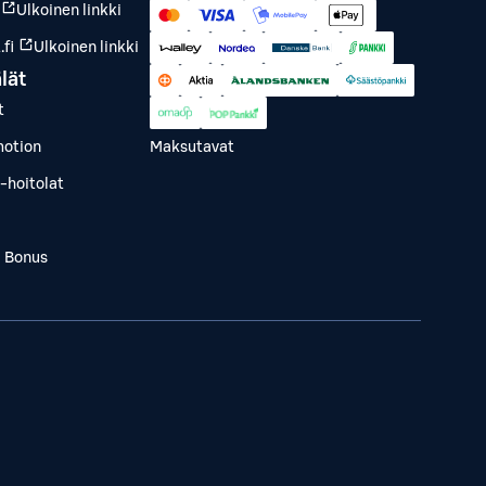
Ulkoinen linkki
fi
Ulkoinen linkki
lät
t
otion
Maksutavat
-hoitolat
a Bonus