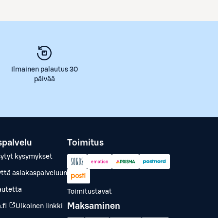
Ilmainen palautus 30
päivää
spalvelu
Toimitus
sytyt kysymykset
yttä asiakaspalveluun
autetta
Toimitustavat
Maksaminen
.fi
Ulkoinen linkki