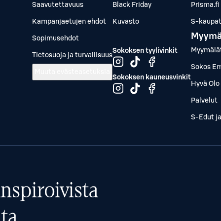
Saavutettavuus
Black Friday
Prisma.fi
Kampanjaetujen ehdot
Kuvasto
S-kaupat.
Myymä
Sopimusehdot
Myymälä
Sokoksen tyylivinkit
Tietosuoja ja turvallisuus
Sokos Em
Muuta evästeasetuksia
Sokoksen kauneusvinkit
Hyvä Olo 
Palvelut
S-Edut j
nspiroivista
ta