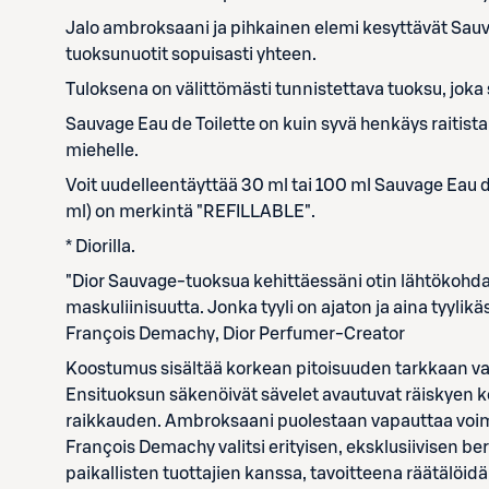
Jalo ambroksaani ja pihkainen elemi kesyttävät Sauv
tuoksunuotit sopuisasti yhteen.
Tuloksena on välittömästi tunnistettava tuoksu, joka 
Sauvage Eau de Toilette on kuin syvä henkäys raitista
miehelle.
Voit uudelleentäyttää 30 ml tai 100 ml Sauvage Eau d
ml) on merkintä "REFILLABLE".
* Diorilla.
"Dior Sauvage-tuoksua kehittäessäni otin lähtökohd
maskuliinisuutta. Jonka tyyli on ajaton ja aina tyylikäs
François Demachy, Dior Perfumer-Creator
Koostumus sisältää korkean pitoisuuden tarkkaan valit
Ensituoksun säkenöivät sävelet avautuvat räiskyen
raikkauden. Ambroksaani puolestaan vapauttaa voim
François Demachy valitsi erityisen, eksklusiivisen b
paikallisten tuottajien kanssa, tavoitteena räätälöi