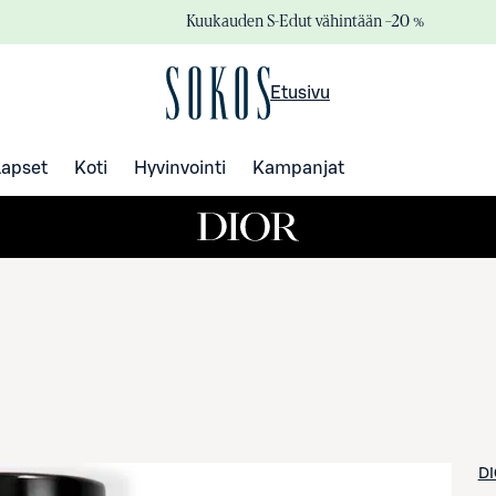
Kuukauden S-Edut vähintään –20 %
Etusivu
Lapset
Koti
Hyvinvointi
Kampanjat
D