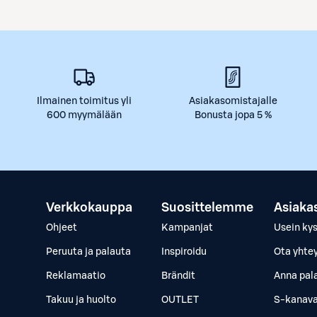
Ilmainen toimitus yli
Asiakasomistajalle
600 myymälään
Bonusta jopa 5 %
Verkkokauppa
Suosittelemme
Asiaka
Ohjeet
Kampanjat
Usein ky
Peruuta ja palauta
Inspiroidu
Ota yhte
Reklamaatio
Brändit
Anna pal
Takuu ja huolto
OUTLET
S-kanava