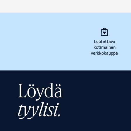
Luotettava
kotimainen
verkkokauppa
Löydä
tyylisi.