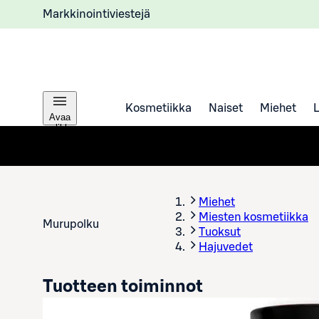
Markkinointiviestejä
Kosmetiikka
Naiset
Miehet
Avaa
valikko
Miehet
Miesten kosmetiikka
Murupolku
Tuoksut
Hajuvedet
Tuotteen toiminnot