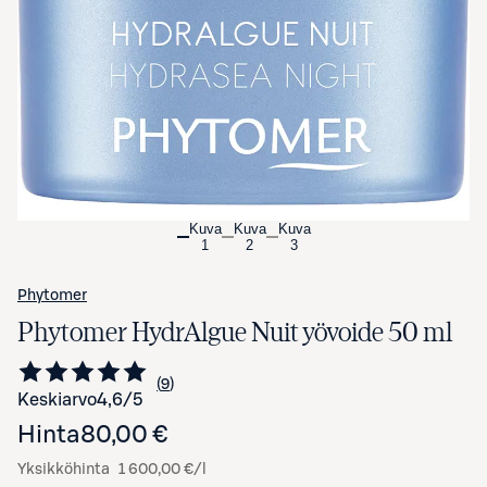
Avaa tuotekuva suurennettuna
Kuva
Kuva
Kuva
1
2
3
Phytomer
Phytomer HydrAlgue Nuit yövoide 50 ml
9
Siirry arvioihin
kappaletta
Keskiarvo
4,6
/5
Hinta
80,00 €
Yksikköhinta
1 600,00 €/l