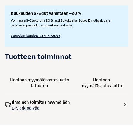
Kuukauden S-Edut vähintään –20 %
Voimassa S-Etukortilla 30.8. asti Sokoksella, Sokos Emotionissa ja
verkkokaupassa kirjautuneille asiakkaille.
Katso kuukauden S-Etutuotteet
Tuotteen toiminnot
Haetaan myymäläsaatavuutta
Haetaan
latautuu
myymäläsaatavuutta
Ilmainen toimitus myymälään
1–5 arkipäivää