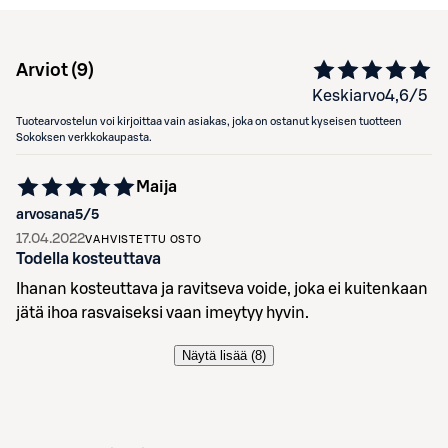
Arviot (
9
)
Keskiarvo
4,6
/5
Tuotearvostelun voi kirjoittaa vain asiakas, joka on ostanut kyseisen tuotteen
Sokoksen verkkokaupasta.
Maija
arvosana
5
/5
17.04.2022
VAHVISTETTU OSTO
Todella kosteuttava
Ihanan kosteuttava ja ravitseva voide, joka ei kuitenkaan
jätä ihoa rasvaiseksi vaan imeytyy hyvin.
Näytä lisää (
8
)