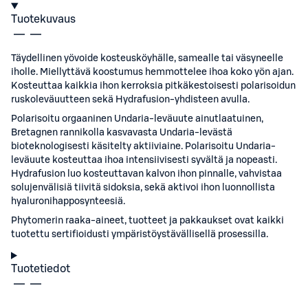
Tuotekuvaus
Täydellinen yövoide kosteusköyhälle, samealle tai väsyneelle
iholle. Miellyttävä koostumus hemmottelee ihoa koko yön ajan.
Kosteuttaa kaikkia ihon kerroksia pitkäkestoisesti polarisoidun
ruskoleväuutteen sekä Hydrafusion-yhdisteen avulla.
Polarisoitu orgaaninen Undaria-leväuute ainutlaatuinen,
Bretagnen rannikolla kasvavasta Undaria-levästä
bioteknologisesti käsitelty aktiiviaine. Polarisoitu Undaria-
leväuute kosteuttaa ihoa intensiivisesti syvältä ja nopeasti.
Hydrafusion luo kosteuttavan kalvon ihon pinnalle, vahvistaa
solujenvälisiä tiivitä sidoksia, sekä aktivoi ihon luonnollista
hyaluronihapposynteesiä.
Phytomerin raaka-aineet, tuotteet ja pakkaukset ovat kaikki
tuotettu sertifioidusti ympäristöystävällisellä prosessilla.
Tuotetiedot