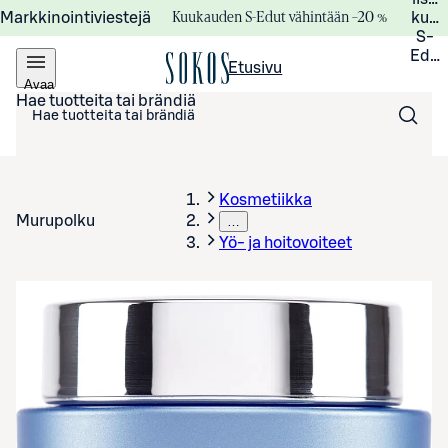
Kuukauden S-Edut vähintään –20 %
Markkinointiviestejä
kuuk
S-
Edui
Etusivu
Avaa
valikko
Hae tuotteita tai brändiä
Kosmetiikka
Murupolku
…
Yö- ja hoitovoiteet