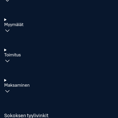
Myymälät
Toimitus
Maksaminen
Sokoksen tyylivinkit