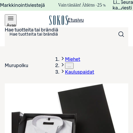
Lisätied
Seur
Vain tänään! Åhléns –25 %
Markkinointiviestejä
kampanj
viesti
Etusivu
Avaa
valikko
Hae tuotteita tai brändiä
Miehet
Murupolku
…
Kauluspaidat