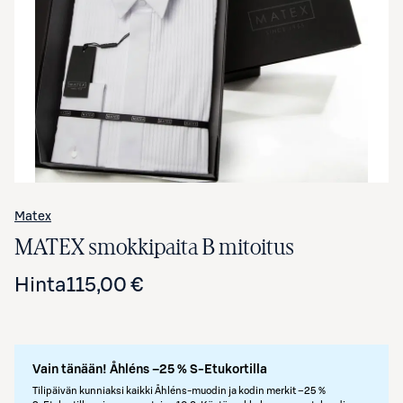
Avaa tuotekuva suurennettuna
Matex
MATEX smokkipaita B mitoitus
Hinta
115,00 €
Vain tänään! Åhléns –25 % S-Etukortilla
Tilipäivän kunniaksi kaikki Åhléns-muodin ja kodin merkit –25 %