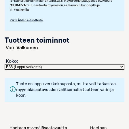
S‑Etukortilla vain maanantaina 10.8. Käytä verkkokaupassa etukoodia
TILIPAIVA
tai lunasta etu myymälöissä S‑mobiilikupongilla ja
S‑Etukortilla.
Osta Åhléns-tuotteita
Tuotteen toiminnot
väri:
Valkoinen
Koko
:
Tuote on loppu verkkokaupasta, mutta voit tarkastaa
myymäläsaatavuuden valitsemalla tuotteen värin ja
koon.
Haetaan myymäläsaatavuutta
Haetaan