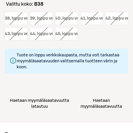
Valittu koko:
B38
o:
B38
, loppu verkosta
koko:
B39
, loppu verkosta
koko:
B40
, loppu verkosta
koko:
B41
, loppu verkosta
koko:
B42
, loppu ver
o:
B43
, loppu verkosta
koko:
B44
, loppu verkosta
koko:
B45
, loppu verkosta
Tuote on loppu verkkokaupasta, mutta voit tarkastaa
myymäläsaatavuuden valitsemalla tuotteen värin ja
koon.
Haetaan myymäläsaatavuutta
Haetaan
latautuu
myymäläsaatavuutta