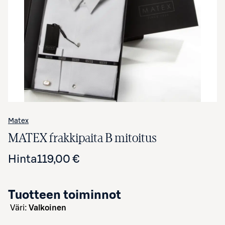
Avaa tuotekuva suurennettuna
Matex
MATEX frakkipaita B mitoitus
Hinta
119,00 €
Tuotteen toiminnot
väri:
Valkoinen