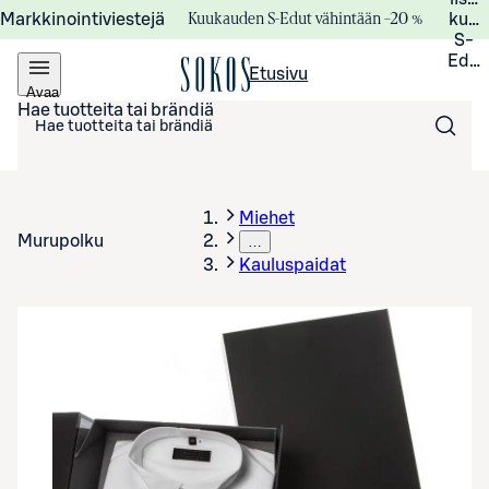
Kuukauden S-Edut vähintään –20 %
Markkinointiviestejä
kuuk
S-
Edui
Etusivu
Avaa
valikko
Hae tuotteita tai brändiä
Miehet
Murupolku
…
Kauluspaidat