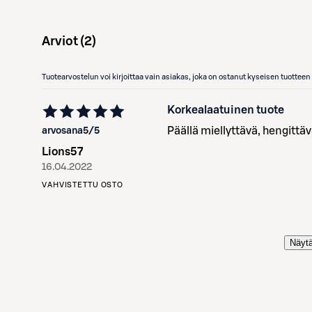
Arviot (
2
)
Tuotearvostelun voi kirjoittaa vain asiakas, joka on ostanut kyseisen tuotte
Korkealaatuinen tuote
Päällä miellyttävä, hengittäv
arvosana
5
/5
Lions57
16.04.2022
VAHVISTETTU OSTO
Näytä