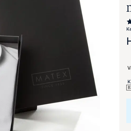
Ke
va suurennettuna
K