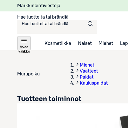
Markkinointiviestejä
Hae tuotteita tai brändiä
Kosmetiikka
Naiset
Miehet
Lap
Avaa
valikko
Miehet
Vaatteet
Murupolku
Paidat
Kauluspaidat
Tuotteen toiminnot