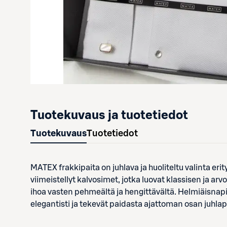
Tuotekuvaus ja tuotetiedot
Tuotekuvaus
Tuotetiedot
MATEX frakkipaita on juhlava ja huoliteltu valinta erit
viimeistellyt kalvosimet, jotka luovat klassisen ja ar
ihoa vasten pehmeältä ja hengittävältä. Helmiäisnap
elegantisti ja tekevät paidasta ajattoman osan juhla