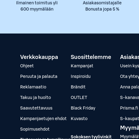
Ilmainen toimitus yli
Asiakasomistajalle
600 myymälään
Bonusta jopa 5 %
Verkkokauppa
Suosittelemme
Asiaka
Ohjeet
Kampanjat
Usein ky
Peruuta ja palauta
Inspiroidu
Ota yhte
Reklamaatio
Brändit
Anna pal
Takuu ja huolto
OUTLET
S-kanava
Saavutettavuus
Black Friday
Prisma.fi
Kampanjaetujen ehdot
Kuvasto
S-kaupat.
Myymä
Sopimusehdot
Myymälä
Sokoksen tyylivinkit