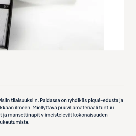
yisiin tilaisuuksiin. Paidassa on ryhdikäs piqué-edusta ja
vokkaan ilmeen. Miellyttävä puuvillamateriaali tuntuu
it ja mansettinapit viimeistelevät kokonaisuuden
pukeutumista.