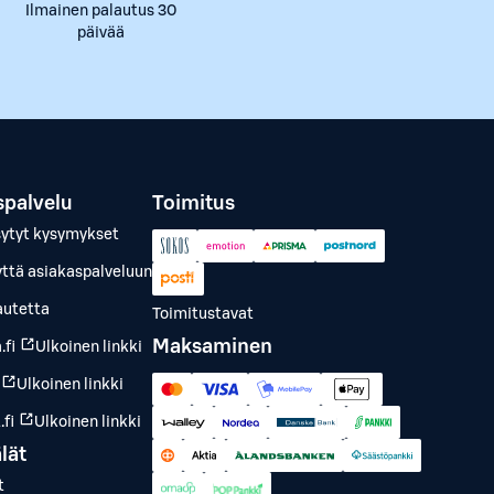
Ilmainen palautus 30
päivää
spalvelu
Toimitus
sytyt kysymykset
yttä asiakaspalveluun
autetta
Toimitustavat
Maksaminen
.fi
Ulkoinen linkki
Ulkoinen linkki
fi
Ulkoinen linkki
lät
t