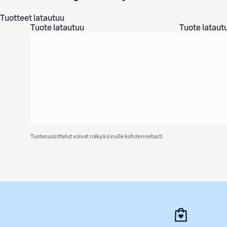
Tuotteet latautuu
Tuote latautuu
Tuote lataut
Tuotesuosittelut voivat näkyä sinulle kohdennetusti