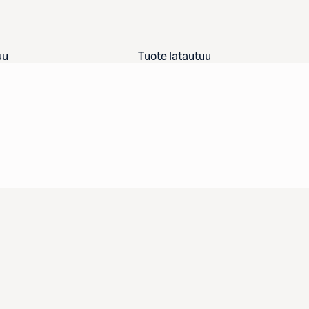
uu
Tuote latautuu