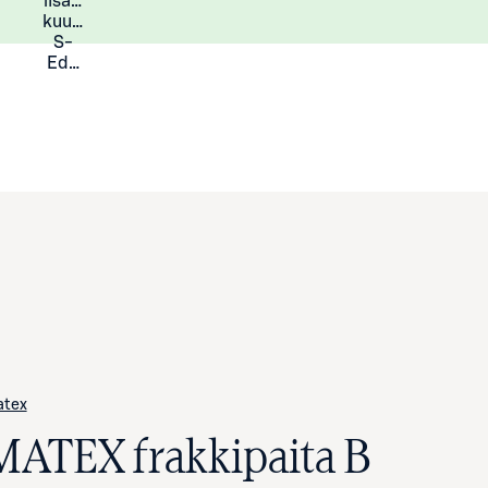
lisää
Lisätietoja
kuukauden
S-
Eduista
tex
MATEX frakkipaita B