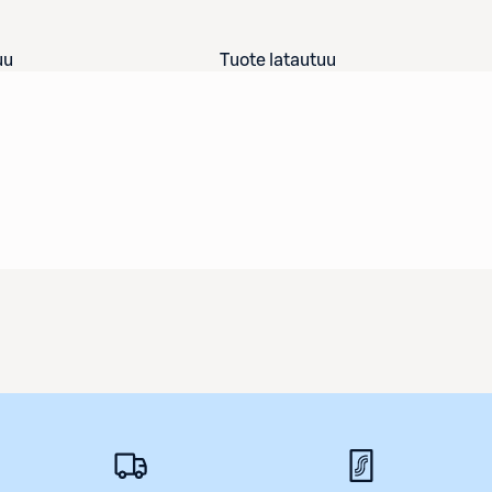
uu
Tuote latautuu