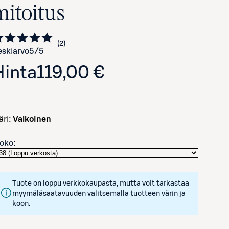
mitoitus
2
Siirry arvioihin
kappaletta
skiarvo
5
/5
Hinta
119,00 €
väri:
Valkoinen
oko
:
Tuote on loppu verkkokaupasta, mutta voit tarkastaa
myymäläsaatavuuden valitsemalla tuotteen värin ja
koon.