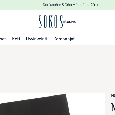
Kuukauden S-Edut vähintään –20 %
Etusivu
set
Koti
Hyvinvointi
Kampanjat
Ma