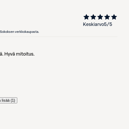
Keskiarvo
5
/5
en Sokoksen verkkokaupasta.
ä. Hyvä mitoitus.
 lisää (
1
)