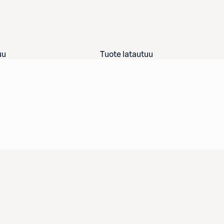
uu
Tuote latautuu